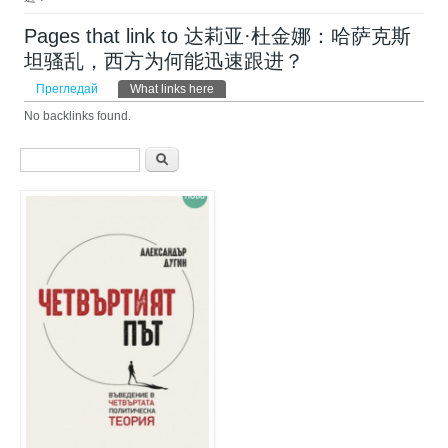
Pages that link to 达莉亚·杜金娜：哈萨克斯
坦骚乱，西方为何能迅速跟进？
Primary tabs
Прегледай
What links here
(активен раздел)
No backlinks found.
Форма за търсене
Търси