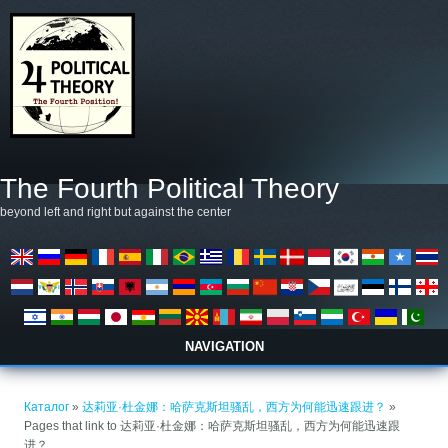
Премини към основното съдържание
The Fourth Political Theory
beyond left and right but against the center
NAVIGATION
Вие сте тук
Каталог
»
达莉亚·杜金娜：哈萨克斯坦骚乱，西方为何能迅速跟进？
»
Pages that link to 达莉亚·杜金娜：哈萨克斯坦骚乱，西方为何能迅速跟
进？