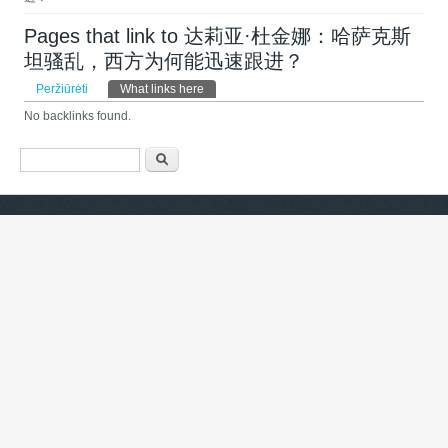
Pages that link to 达莉亚·杜金娜：哈萨克斯
坦骚乱，西方为何能迅速跟进？
Pirminės kortelės
Peržiūrėti
What links here
(aktyvi kortelė)
No backlinks found.
Paieškos forma
Paieška