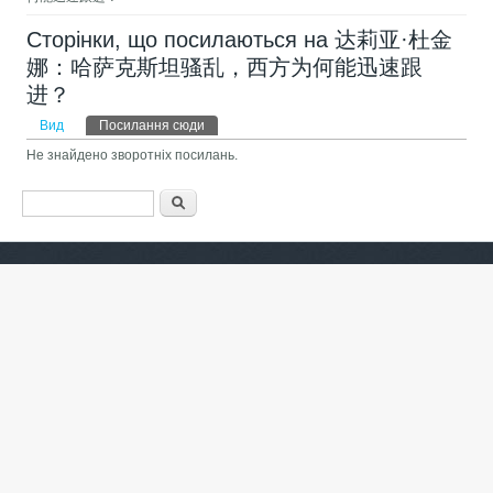
Сторінки, що посилаються на 达莉亚·杜金
娜：哈萨克斯坦骚乱，西方为何能迅速跟
进？
Первинні вкладки
Вид
Посилання сюди
(активна вкладка)
Не знайдено зворотніх посилань.
Пошукова форма
Пошук