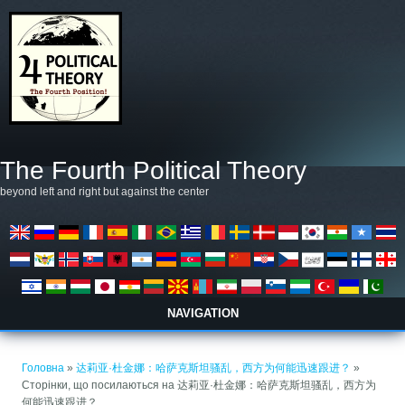
Перейти до основного матеріалу
The Fourth Political Theory
beyond left and right but against the center
NAVIGATION
Ви є тут
Головна
»
达莉亚·杜金娜：哈萨克斯坦骚乱，西方为何能迅速跟进？
»
Сторінки, що посилаються на 达莉亚·杜金娜：哈萨克斯坦骚乱，西方为
何能迅速跟进？