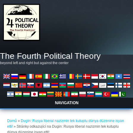
Přejít k hlavnímu obsahu
The Fourth Political Theory
beyond left and right but against the center
NAVIGATION
Jste zde
Domů
»
Dugin: Rusya liberal nazizmin tek kutuplu dünya düzenine isyan
etti!
» Stránky odkazující na Dugin: Rusya liberal nazizmin tek kutuplu
dünya düzenine isyan etti!