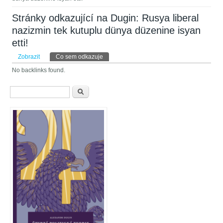
Stránky odkazující na Dugin: Rusya liberal
nazizmin tek kutuplu dünya düzenine isyan
etti!
Hlavní záložky
Zobrazit
Co sem odkazuje
(aktivní záložka)
No backlinks found.
Vyhledávání
Hledat