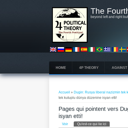
Aller au contenu principal
The Fourth
beyond left and right bu
HOME
4P THEORY
AGAINST
Vous êtes ici
Accueil
»
Dugin: Rusya liberal nazizmin tek 
tek kutuplu dünya düzenine isyan etti!
Pages qui pointent vers Du
isyan etti!
Onglets principaux
Voir
Qu'est-ce qui lie ici
(onglet actif)