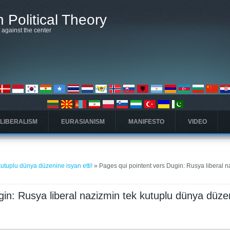
 Political Theory
t against the center
 LIBERALISM
EURASIANISM
MANIFESTO
VIDEO
kutuplu dünya düzenine isyan etti!
» Pages qui pointent vers Dugin: Rusya liberal 
gin: Rusya liberal nazizmin tek kutuplu dünya düze