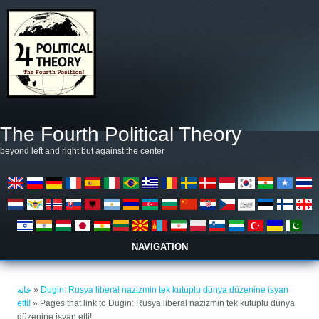
رفتن به محتوای اصلی
The Fourth Political Theory
beyond left and right but against the center
NAVIGATION
شما اینجا هستید
خانه
»
Dugin: Rusya liberal nazizmin tek kutuplu dünya düzenine isyan
etti!
» Pages that link to Dugin: Rusya liberal nazizmin tek kutuplu dünya
düzenine isyan etti!