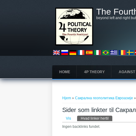
Gå til hovedindhold
The Fourth
beyond left and right bu
HOME
4P THEORY
AGAINST
Du er her
Hjem
»
Сакрална геополитика Евроазије
»
Sider som linkter til Сакр
Primære faneblade
Vis
Hvad linker hertil
(aktiv fane)
Ingen backlinks fundet.