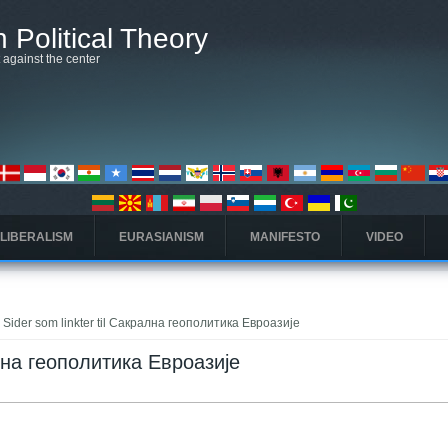
 Political Theory
t against the center
 LIBERALISM
EURASIANISM
MANIFESTO
VIDEO
 Sider som linkter til Сакрална геополитика Евроазије
ална геополитика Евроазије