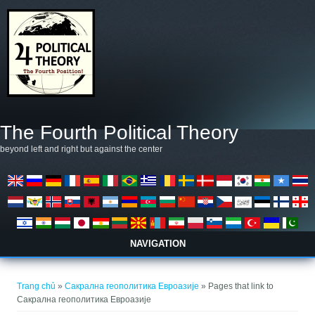
Nhảy đến nội dung
The Fourth Political Theory
beyond left and right but against the center
NAVIGATION
Bạn đang ở đây
Trang chủ
»
Сакрална геополитика Евроазије
» Pages that link to
Сакрална геополитика Евроазије