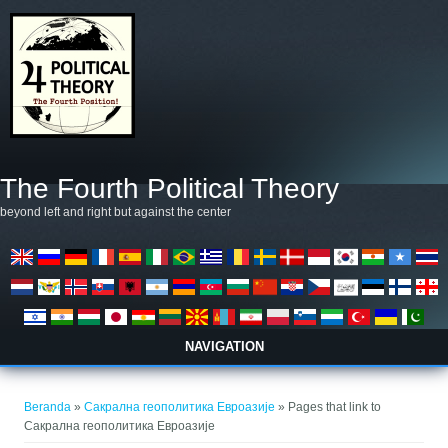
Lompat ke isi utama
The Fourth Political Theory
beyond left and right but against the center
NAVIGATION
Anda di sini
Beranda
»
Сакрална геополитика Евроазије
» Pages that link to
Сакрална геополитика Евроазије