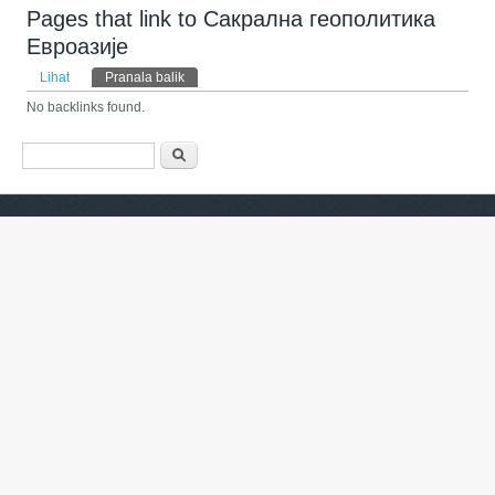
Pages that link to Сакрална геополитика
Евроазије
Tab primer
Lihat
Pranala balik
(tab aktif)
No backlinks found.
Form pencarian
Pencarian