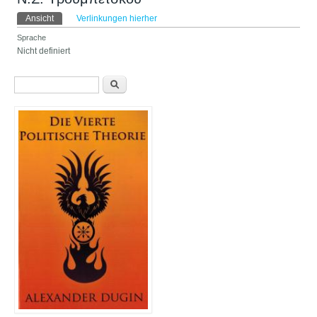
Haupt-Reiter
Ansicht
(aktiver Reiter)
Verlinkungen hierher
Sprache
Nicht definiert
Suchformular
Suche