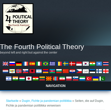
Direkt zum Inhalt
The Fourth Political Theory
beyond left and right but against the center
NAVIGATION
Sie sind hier
Startseite
»
Dugin, Fichte ja pandemian politiikka
» Seiten, die auf Dugin,
Fichte ja pandemian politiikka verweisen