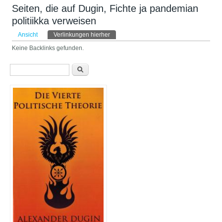
Seiten, die auf Dugin, Fichte ja pandemian
politiikka verweisen
Haupt-Reiter
Ansicht
Verlinkungen hierher
(aktiver Reiter)
Keine Backlinks gefunden.
Suchformular
Suche