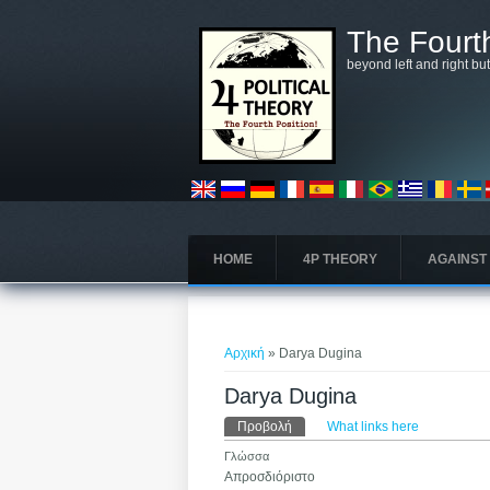
Παράκαμψη προς το κυρίως περιεχόμενο
The Fourth
beyond left and right bu
HOME
4P THEORY
AGAINST
Είστε εδώ
Αρχική
» Darya Dugina
Darya Dugina
Πρωτεύουσες καρτέλε
Προβολή
(ενεργή καρτέλα)
What links here
Γλώσσα
Απροσδιόριστο