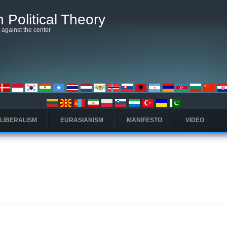
 Political Theory
t against the center
 LIBERALISM
EURASIANISM
MANIFESTO
VIDEO
ς