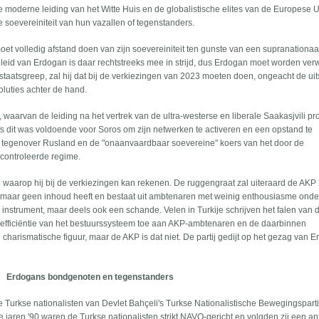
 de moderne leiding van het Witte Huis en de globalistische elites van de Europese 
 soevereiniteit van hun vazallen of tegenstanders.
et volledig afstand doen van zijn soevereiniteit ten gunste van een supranationaa
eleid van Erdogan is daar rechtstreeks mee in strijd, dus Erdogan moet worden verw
en staatsgreep, zal hij dat bij de verkiezingen van 2023 moeten doen, ongeacht de uit
voluties achter de hand.
 waarvan de leiding na het vertrek van de ultra-westerse en liberale Saakasjvili p
s dit was voldoende voor Soros om zijn netwerken te activeren en een opstand te
g tegenover Rusland en de "onaanvaardbaar soevereine" koers van het door de
econtroleerde regime.
n waarop hij bij de verkiezingen kan rekenen. De ruggengraat zal uiteraard de AKP 
n, maar geen inhoud heeft en bestaat uit ambtenaren met weinig enthousiasme onde
g instrument, maar deels ook een schande. Velen in Turkije schrijven het falen van 
inefficiëntie van het bestuurssysteem toe aan AKP-ambtenaren en de daarbinnen
harismatische figuur, maar de AKP is dat niet. De partij gedijt op het gezag van 
Erdogans bondgenoten en tegenstanders
e Turkse nationalisten van Devlet Bahçeli's Turkse Nationalistische Bewegingsparti
e jaren '90 waren de Turkse nationalisten strikt NAVO-gericht en volgden zij een an