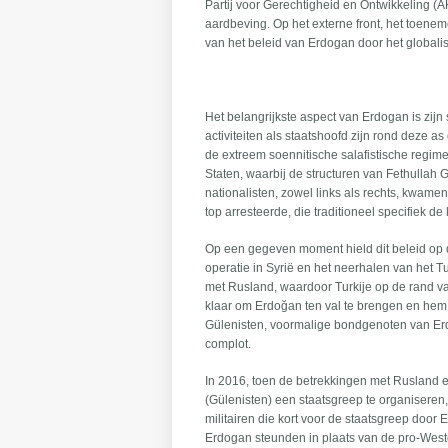
Partij voor Gerechtigheid en Ontwikkeling (A
aardbeving. Op het externe front, het toene
van het beleid van Erdogan door het globalis
Het belangrijkste aspect van Erdogan is zijn s
activiteiten als staatshoofd zijn rond deze 
de extreem soennitische salafistische regim
Staten, waarbij de structuren van Fethulla
nationalisten, zowel links als rechts, kwame
top arresteerde, die traditioneel specifiek de
Op een gegeven moment hield dit beleid op d
operatie in Syrië en het neerhalen van het 
met Rusland, waardoor Turkije op de rand va
klaar om Erdoğan ten val te brengen en hem
Gülenisten, voormalige bondgenoten van Er
complot.
In 2016, toen de betrekkingen met Rusland 
(Gülenisten) een staatsgreep te organiseren, d
militairen die kort voor de staatsgreep door 
Erdogan steunden in plaats van de pro-Westers