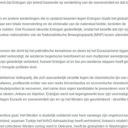
erd dat Erdogan zijn beleid baseerde op versterking van de soevereiniteit en dat i
 en andere westerlingen die in opstand kwamen tegen Erdogan slaafs het globali
ar een totale ineenstorting en de eliminatie van de natiestaat leidde, besloten de
e redden. Ook Rusland steunde Erdogan gedeeltelijk, omdat het besefte dat zijn v
rkse nationalisten van de Nationalistische Bewegingspartij (MHP) kozen uiteindel
men die dicht bij het patriottische kemalisme en deels bij het Eurazianisme ligge
einiteit verkondigt, de westerse hegemonie bekritiseert en een multipolair wereldproj
ijn geleidelijk verbeterd, hoewel Erdoğan af en toe pro-westerse stappen heeft ge
n hoogste politieke doel.
likeinse Volkspartij, die zich aanvankelijk verzette tegen de islamistische lijn van
 afwees, profiteerde echter van een reeks binnenlandse en economische misrekeni
sleutelposities te veroveren, met name door eigen kandidaten te presenteren voor 
e steden, Ankara en Istanbul. Erdoğan werd ook tegengewerkt door zijn voormalig
 tegen Eurazië en soevereiniteit zijn en op het Westen zijn georiënteerd - dezelfde
 stembus gaat. Het Westen is duidelijk ontstemd over hem vanwege zijn ongehoorz
land, waarvan Turkije het NAVO-lidmaatschap heeft verhinderd; Ankara's relatief
et collectieve Westen oorlog voert in Oekraïne, heeft de globalisten in Washingto