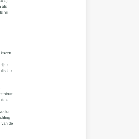
t zijn
n als
s hij
n kozen
rijke
matische
e
 centrum
n deze
n
vector
ichting
l van de