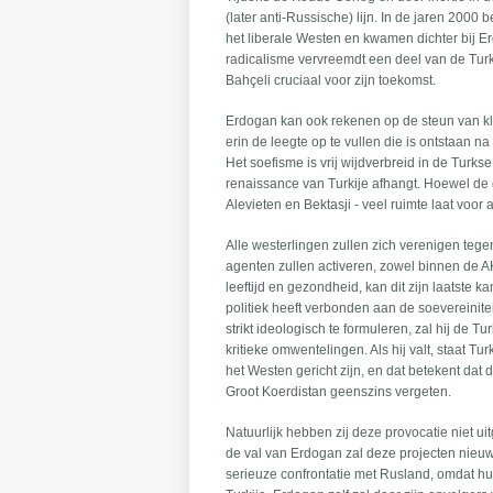
(later anti-Russische) lijn. In de jaren 2000
het liberale Westen en kwamen dichter bij E
radicalisme vervreemdt een deel van de Turk
Bahçeli cruciaal voor zijn toekomst.
Erdogan kan ook rekenen op de steun van kle
erin de leegte op te vullen die is ontstaan 
Het soefisme is vrij wijdverbreid in de Tur
renaissance van Turkije afhangt. Hoewel de 
Alevieten en Bektasji - veel ruimte laat voo
Alle westerlingen zullen zich verenigen tegen
agenten zullen activeren, zowel binnen de AK
leeftijd en gezondheid, kan dit zijn laatste ka
politiek heeft verbonden aan de soevereinitei
strikt ideologisch te formuleren, zal hij de 
kritieke omwentelingen. Als hij valt, staat T
het Westen gericht zijn, en dat betekent dat 
Groot Koerdistan geenszins vergeten.
Natuurlijk hebben zij deze provocatie niet ui
de val van Erdogan zal deze projecten nieu
serieuze confrontatie met Rusland, omdat hu