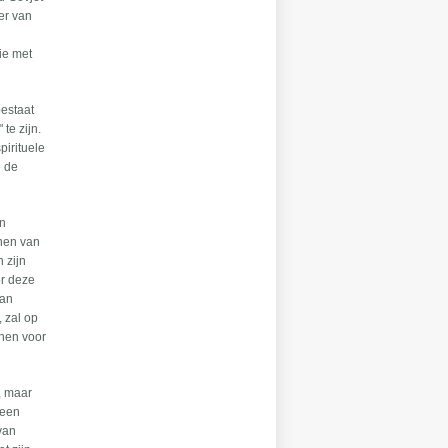
der van
ie met
bestaat
te zijn.
pirituele
e de
an
enen van
n zijn
or deze
van
, zal op
nnen voor
ë, maar
 een
van