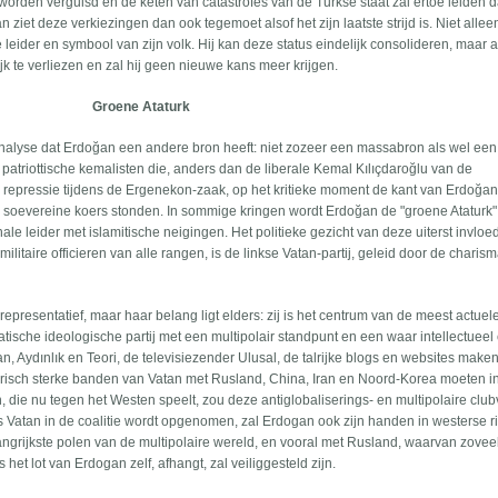
 worden verguisd en de keten van catastrofes van de Turkse staat zal ertoe leiden da
et deze verkiezingen dan ook tegemoet alsof het zijn laatste strijd is. Niet allee
re leider en symbool van zijn volk. Hij kan deze status eindelijk consolideren, maar al
lijk te verliezen en zal hij geen nieuwe kans meer krijgen.
Groene Ataturk
 analyse dat Erdoğan een andere bron heeft: niet zozeer een massabron als wel een
 patriottische kemalisten die, anders dan de liberale Kemal Kılıçdaroğlu van de
 repressie tijdens de Ergenekon-zaak, op het kritieke moment de kant van Erdoğa
jn soevereine koers stonden. In sommige kringen wordt Erdoğan de "groene Ataturk"
le leider met islamitische neigingen. Het politieke gezicht van deze uiterst invloed
 militaire officieren van alle rangen, is de linkse Vatan-partij, geleid door de charis
 representatief, maar haar belang ligt elders: zij is het centrum van de meest actuel
atische ideologische partij met een multipolair standpunt en een waar intellectueel
n, Aydınlık en Teori, de televisiezender Ulusal, de talrijke blogs en websites make
historisch sterke banden van Vatan met Rusland, China, Iran en Noord-Korea moeten i
e nu tegen het Westen speelt, zou deze antiglobaliserings- en multipolaire club
 Vatan in de coalitie wordt opgenomen, zal Erdogan ook zijn handen in westerse r
grijkste polen van de multipolaire wereld, en vooral met Rusland, waarvan zovee
et lot van Erdogan zelf, afhangt, zal veiliggesteld zijn.