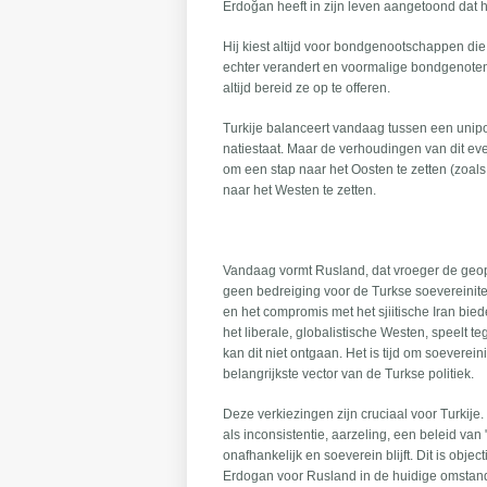
Erdoğan heeft in zijn leven aangetoond dat h
Hij kiest altijd voor bondgenootschappen die 
echter verandert en voormalige bondgenoten e
altijd bereid ze op te offeren.
Turkije balanceert vandaag tussen een unipol
natiestaat. Maar de verhoudingen van dit eve
om een stap naar het Oosten te zetten (zoal
naar het Westen te zetten.
Vandaag vormt Rusland, dat vroeger de geopo
geen bedreiging voor de Turkse soevereinitei
en het compromis met het sjiitische Iran bied
het liberale, globalistische Westen, speelt t
kan dit niet ontgaan. Het is tijd om soeverein
belangrijkste vector van de Turkse politiek.
Deze verkiezingen zijn cruciaal voor Turki
als inconsistentie, aarzeling, een beleid van 
onafhankelijk en soeverein blijft. Dit is ob
Erdogan voor Rusland in de huidige omstan