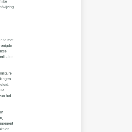
lijke
afwijzing
antie met
erenigde
urkse
ilitaire
ilitaire
kkingen
eleid,
 De
van het
ten
n,
ke moment
inks en