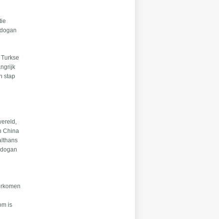
tie
Erdogan
e Turkse
ngrijk
n stap
wereld,
en China
althans
Erdogan
verkomen
om is