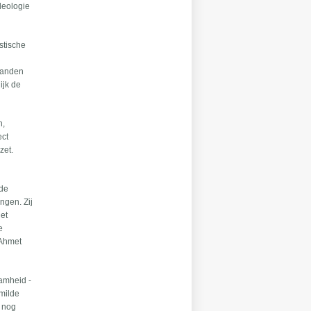
deologie
stische
ijanden
ijk de
n,
ect
zet.
 de
ngen. Zij
het
e
 Ahmet
aamheid -
 milde
n nog