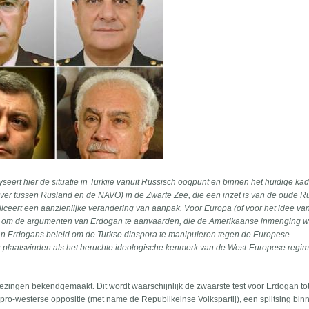
seert hier de situatie in Turkije vanuit Russisch oogpunt en binnen het huidige ka
ever tussen Rusland en de NAVO) in de Zwarte Zee, die een inzet is van de oude R
mpliceert een aanzienlijke verandering van aanpak. Voor Europa (of voor het idee va
 om de argumenten van Erdogan te aanvaarden, die de Amerikaanse inmenging w
an Erdogans beleid om de Turkse diaspora te manipuleren tegen de Europese
 plaatsvinden als het beruchte ideologische kenmerk van de West-Europese regim
iezingen bekendgemaakt. Dit wordt waarschijnlijk de zwaarste test voor Erdogan to
e pro-westerse oppositie (met name de Republikeinse Volkspartij), een splitsing bin