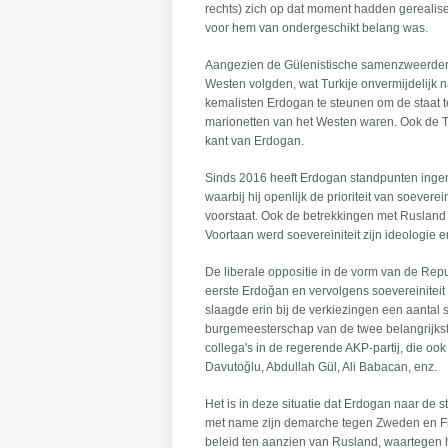
rechts) zich op dat moment hadden gerealise
voor hem van ondergeschikt belang was.
Aangezien de Gülenistische samenzweerders
Westen volgden, wat Turkije onvermijdelijk na
kemalisten Erdogan te steunen om de staat t
marionetten van het Westen waren. Ook de Tu
kant van Erdogan.
Sinds 2016 heeft Erdogan standpunten ingeno
waarbij hij openlijk de prioriteit van soever
voorstaat. Ook de betrekkingen met Rusland z
Voortaan werd soevereiniteit zijn ideologie e
De liberale oppositie in de vorm van de Repub
eerste Erdoğan en vervolgens soevereiniteit
slaagde erin bij de verkiezingen een aantal 
burgemeesterschap van de twee belangrijkst
collega's in de regerende AKP-partij, die ook
Davutoğlu, Abdullah Gül, Ali Babacan, enz.
Het is in deze situatie dat Erdogan naar de
met name zijn demarche tegen Zweden en Fin
beleid ten aanzien van Rusland, waartegen h