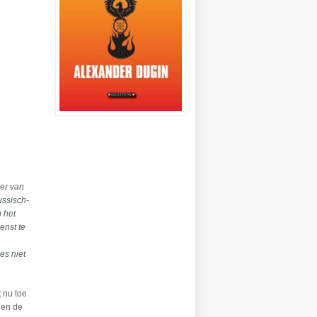
der van
ussisch-
n het
enst te
es niet
t nu toe
nen de