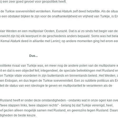
ij een zeer goed gevoel voor geopolitiek heeft.
de Turkse soevereiniteit versterken. Kemal Ataturk zelf deed hetzelfde. Als de situa
en obstakel blijken te zijn voor de onafhankelijkheid en vrijheid van Turkije, is 
air Westen en een multipolair Oosten, Eurazië. Dat is al zo sinds het begin van d
nwicht zijn bij elk keerpunt in de geschiedenis anders bepaald. Soms was het bela
s Kemal Ataturk deed in alliantie met Lenin); op andere momenten ging het erom ee
Dus...
litieke rivaal van Turkije was, en meer nog de andere polen van de multipolaire 
t en dat is een objectief feit; integendeel, de speciale betrekkingen met Rusland 
en Turkije vitale voordelen in zijn buitenlands en binnenlands beleid. Het Westen, 
egen Erdogan, en dus tegen de Turkse soevereiniteit. Een zo subtiele politicus als 
iteit de status van een ideologie te geven en multipolariteit te verankeren als de
je. Rusland heeft er onder deze omstandigheden - ondanks wat in onze ogen kan o
"twee stappen links, twee stappen rechts" - belang bij dat Turkije verenigd, heel,
jectief gezien alleen mogelijk samen met Rusland, en geenszins tegen Rusland. Daar
digheden de beste keuze.