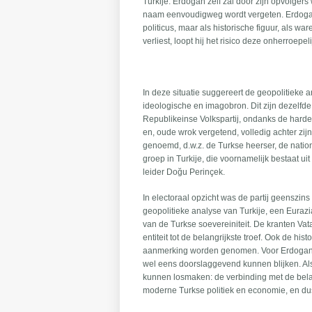
Turkije. Erdogan zelf zal door zijn opvolgers
naam eenvoudigweg wordt vergeten. Erdogan zi
politicus, maar als historische figuur, als wa
verliest, loopt hij het risico deze onherroepe
In deze situatie suggereert de geopolitieke
ideologische en imagobron. Dit zijn dezelfde
Republikeinse Volkspartij, ondanks de harde
en, oude wrok vergetend, volledig achter zi
genoemd, d.w.z. de Turkse heerser, de nationa
groep in Turkije, die voornamelijk bestaat uit
leider Doğu Perinçek.
In electoraal opzicht was de partij geenszins
geopolitieke analyse van Turkije, een Eurazi
van de Turkse soevereiniteit. De kranten Vata
entiteit tot de belangrijkste troef. Ook de 
aanmerking worden genomen. Voor Erdogan, di
wel eens doorslaggevend kunnen blijken. Als
kunnen losmaken: de verbinding met de belan
moderne Turkse politiek en economie, en dus h