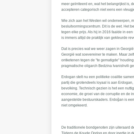
meer geïrriteerd en, wat het belangrijkst is,
accepteren categorisch niet eens een vleugje
Wie zich aan het Westen wil onderwerpen, mo
besluitvormingscentrum. Dit is de wet. Het b
tegen elke prijs. Als hij in 2016 faalde in e
is immers altijd de praktijk van gekleurde re
Dat is precies wat we weer zagen in Georgië,
Georgië wat soevereiner te maken. Maar zelf
ontketenen tegen de "te gematigde" houdin
pragmatische oligarch Bedzina Ivanishvili g
Erdogan stelt nu een politieke coalitie same
partij die grotendeels loyaal is aan Erdoga
bevolking. Technisch gezien is het een nutti
economie, de groei van de corruptie en de 
aangestelde bestuurskaders. Erdoğan is een c
niet omgekeerd.
De traditionele bondgenoten zijn uiteraard d
Tijdens de Koude Oorlog en door inertie in d