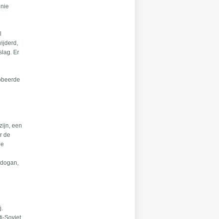
Unie
l
ijderd,
slag. Er
robeerde
zijn, een
r de
de
Erdogan,
j.
ti-Sovjet