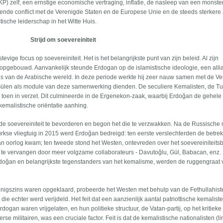
KP) zelf, een ernstige economische vertraging, inflatie, de nasleep van een monster
mende conflict met de Verenigde Staten en de Europese Unie en de steeds sterkere 
tische leiderschap in het Witte Huis.
Strijd om soevereiniteit
tevige focus op soevereiniteit. Het is het belangrijkste punt van zijn beleid. Al zijn
as opgebouwd. Aanvankelijk steunde Erdogan op de islamistische ideologie, een alli
es van de Arabische wereld. In deze periode werkte hij zeer nauw samen met de V
h Gülen als module van deze samenwerking dienden. De seculiere Kemalisten, de T
n toen in verzet. Dit culmineerde in de Ergenekon-zaak, waarbij Erdoğan de gehele m
 kemalistische oriëntatie aanhing.
e soevereiniteit te bevorderen en begon het die te verzwakken. Na de Russische m
Turkse vliegtuig in 2015 werd Erdoğan bedreigd: ten eerste verslechterden de betre
n oorlog kwam; ten tweede stond het Westen, ontevreden over het soevereiniteitsb
 te vervangen door meer volgzame collaborateurs - Davutoğlu, Gül, Babacan, enz.
doğan en belangrijkste tegenstanders van het kemalisme, werden de ruggengraat 
enigszins waren opgeklaard, probeerde het Westen met behulp van de Fethullahis
ie echter werd verijdeld. Het feit dat een aanzienlijk aantal patriottische kemaliste
Erdogan waren vrijgelaten, en hun politieke structuur, de Vatan-partij, op het kritie
e militairen, was een cruciale factor. Feit is dat de kemalistische nationalisten (l