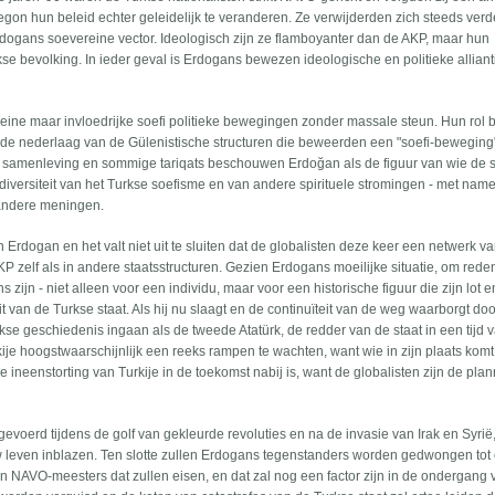
 begon hun beleid echter geleidelijk te veranderen. Ze verwijderden zich steeds ver
rdogans soevereine vector. Ideologisch zijn ze flamboyanter dan de AKP, maar hun
se bevolking. In ieder geval is Erdogans bewezen ideologische en politieke alliant
ine maar invloedrijke soefi politieke bewegingen zonder massale steun. Hun rol 
na de nederlaag van de Gülenistische structuren die beweerden een "soefi-beweging" 
kse samenleving en sommige tariqats beschouwen Erdoğan als de figuur van wie de s
diversiteit van het Turkse soefisme en van andere spirituele stromingen - met nam
r andere meningen.
 Erdogan en het valt niet uit te sluiten dat de globalisten deze keer een netwerk v
P zelf als in andere staatsstructuren. Gezien Erdogans moeilijke situatie, om red
ns zijn - niet alleen voor een individu, maar voor een historische figuur die zijn lot e
t van de Turkse staat. Als hij nu slaagt en de continuïteit van de weg waarborgt do
Turkse geschiedenis ingaan als de tweede Atatürk, de redder van de staat in een tijd 
urkije hoogstwaarschijnlijk een reeks rampen te wachten, want wie in zijn plaats komt
de ineenstorting van Turkije in de toekomst nabij is, want de globalisten zijn de pla
tgevoerd tijdens de golf van gekleurde revoluties en na de invasie van Irak en Syri
w leven inblazen. Ten slotte zullen Erdogans tegenstanders worden gedwongen tot
n NAVO-meesters dat zullen eisen, en dat zal nog een factor zijn in de ondergang 