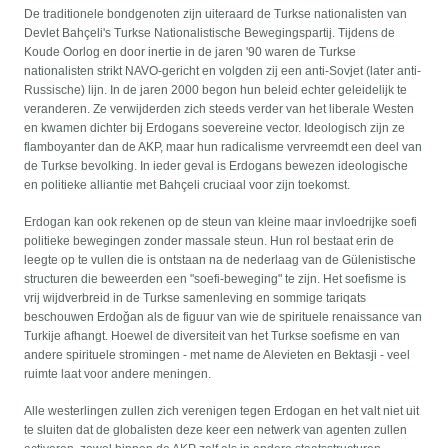
De traditionele bondgenoten zijn uiteraard de Turkse nationalisten van
Devlet Bahçeli's Turkse Nationalistische Bewegingspartij. Tijdens de
Koude Oorlog en door inertie in de jaren '90 waren de Turkse
nationalisten strikt NAVO-gericht en volgden zij een anti-Sovjet (later anti-
Russische) lijn. In de jaren 2000 begon hun beleid echter geleidelijk te
veranderen. Ze verwijderden zich steeds verder van het liberale Westen
en kwamen dichter bij Erdogans soevereine vector. Ideologisch zijn ze
flamboyanter dan de AKP, maar hun radicalisme vervreemdt een deel van
de Turkse bevolking. In ieder geval is Erdogans bewezen ideologische
en politieke alliantie met Bahçeli cruciaal voor zijn toekomst.
Erdogan kan ook rekenen op de steun van kleine maar invloedrijke soefi
politieke bewegingen zonder massale steun. Hun rol bestaat erin de
leegte op te vullen die is ontstaan na de nederlaag van de Gülenistische
structuren die beweerden een "soefi-beweging" te zijn. Het soefisme is
vrij wijdverbreid in de Turkse samenleving en sommige tariqats
beschouwen Erdoğan als de figuur van wie de spirituele renaissance van
Turkije afhangt. Hoewel de diversiteit van het Turkse soefisme en van
andere spirituele stromingen - met name de Alevieten en Bektasji - veel
ruimte laat voor andere meningen.
Alle westerlingen zullen zich verenigen tegen Erdogan en het valt niet uit
te sluiten dat de globalisten deze keer een netwerk van agenten zullen