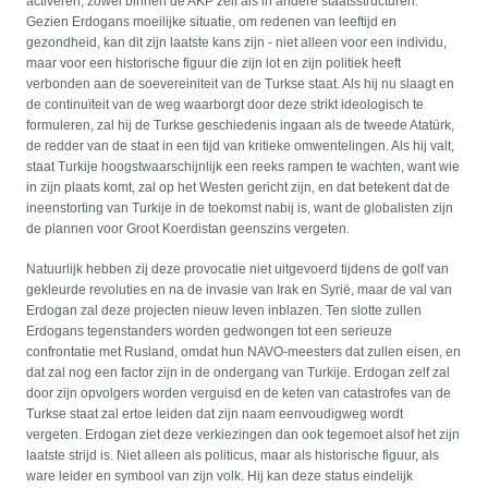
activeren, zowel binnen de AKP zelf als in andere staatsstructuren.
Gezien Erdogans moeilijke situatie, om redenen van leeftijd en
gezondheid, kan dit zijn laatste kans zijn - niet alleen voor een individu,
maar voor een historische figuur die zijn lot en zijn politiek heeft
verbonden aan de soevereiniteit van de Turkse staat. Als hij nu slaagt en
de continuïteit van de weg waarborgt door deze strikt ideologisch te
formuleren, zal hij de Turkse geschiedenis ingaan als de tweede Atatürk,
de redder van de staat in een tijd van kritieke omwentelingen. Als hij valt,
staat Turkije hoogstwaarschijnlijk een reeks rampen te wachten, want wie
in zijn plaats komt, zal op het Westen gericht zijn, en dat betekent dat de
ineenstorting van Turkije in de toekomst nabij is, want de globalisten zijn
de plannen voor Groot Koerdistan geenszins vergeten.
Natuurlijk hebben zij deze provocatie niet uitgevoerd tijdens de golf van
gekleurde revoluties en na de invasie van Irak en Syrië, maar de val van
Erdogan zal deze projecten nieuw leven inblazen. Ten slotte zullen
Erdogans tegenstanders worden gedwongen tot een serieuze
confrontatie met Rusland, omdat hun NAVO-meesters dat zullen eisen, en
dat zal nog een factor zijn in de ondergang van Turkije. Erdogan zelf zal
door zijn opvolgers worden verguisd en de keten van catastrofes van de
Turkse staat zal ertoe leiden dat zijn naam eenvoudigweg wordt
vergeten. Erdogan ziet deze verkiezingen dan ook tegemoet alsof het zijn
laatste strijd is. Niet alleen als politicus, maar als historische figuur, als
ware leider en symbool van zijn volk. Hij kan deze status eindelijk