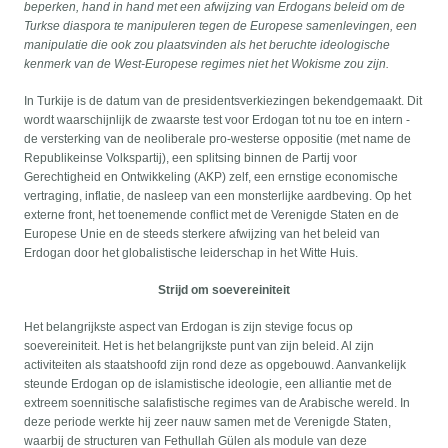
beperken, hand in hand met een afwijzing van Erdogans beleid om de
Turkse diaspora te manipuleren tegen de Europese samenlevingen, een
manipulatie die ook zou plaatsvinden als het beruchte ideologische
kenmerk van de West-Europese regimes niet het Wokisme zou zijn.
In Turkije is de datum van de presidentsverkiezingen bekendgemaakt. Dit
wordt waarschijnlijk de zwaarste test voor Erdogan tot nu toe en intern -
de versterking van de neoliberale pro-westerse oppositie (met name de
Republikeinse Volkspartij), een splitsing binnen de Partij voor
Gerechtigheid en Ontwikkeling (AKP) zelf, een ernstige economische
vertraging, inflatie, de nasleep van een monsterlijke aardbeving. Op het
externe front, het toenemende conflict met de Verenigde Staten en de
Europese Unie en de steeds sterkere afwijzing van het beleid van
Erdogan door het globalistische leiderschap in het Witte Huis.
Strijd om soevereiniteit
Het belangrijkste aspect van Erdogan is zijn stevige focus op
soevereiniteit. Het is het belangrijkste punt van zijn beleid. Al zijn
activiteiten als staatshoofd zijn rond deze as opgebouwd. Aanvankelijk
steunde Erdogan op de islamistische ideologie, een alliantie met de
extreem soennitische salafistische regimes van de Arabische wereld. In
deze periode werkte hij zeer nauw samen met de Verenigde Staten,
waarbij de structuren van Fethullah Gülen als module van deze