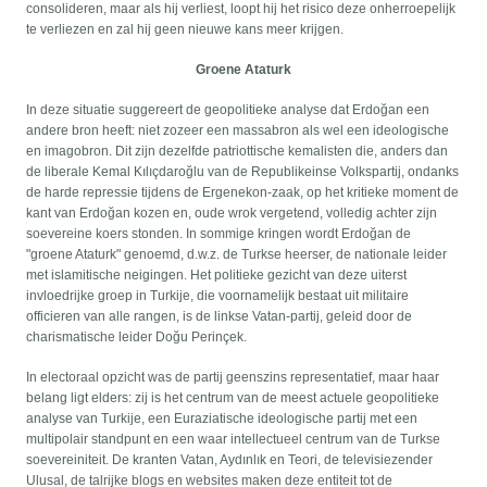
consolideren, maar als hij verliest, loopt hij het risico deze onherroepelijk
te verliezen en zal hij geen nieuwe kans meer krijgen.
Groene Ataturk
In deze situatie suggereert de geopolitieke analyse dat Erdoğan een
andere bron heeft: niet zozeer een massabron als wel een ideologische
en imagobron. Dit zijn dezelfde patriottische kemalisten die, anders dan
de liberale Kemal Kılıçdaroğlu van de Republikeinse Volkspartij, ondanks
de harde repressie tijdens de Ergenekon-zaak, op het kritieke moment de
kant van Erdoğan kozen en, oude wrok vergetend, volledig achter zijn
soevereine koers stonden. In sommige kringen wordt Erdoğan de
"groene Ataturk" genoemd, d.w.z. de Turkse heerser, de nationale leider
met islamitische neigingen. Het politieke gezicht van deze uiterst
invloedrijke groep in Turkije, die voornamelijk bestaat uit militaire
officieren van alle rangen, is de linkse Vatan-partij, geleid door de
charismatische leider Doğu Perinçek.
In electoraal opzicht was de partij geenszins representatief, maar haar
belang ligt elders: zij is het centrum van de meest actuele geopolitieke
analyse van Turkije, een Euraziatische ideologische partij met een
multipolair standpunt en een waar intellectueel centrum van de Turkse
soevereiniteit. De kranten Vatan, Aydınlık en Teori, de televisiezender
Ulusal, de talrijke blogs en websites maken deze entiteit tot de