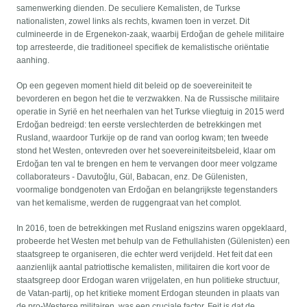
samenwerking dienden. De seculiere Kemalisten, de Turkse
nationalisten, zowel links als rechts, kwamen toen in verzet. Dit
culmineerde in de Ergenekon-zaak, waarbij Erdoğan de gehele militaire
top arresteerde, die traditioneel specifiek de kemalistische oriëntatie
aanhing.
Op een gegeven moment hield dit beleid op de soevereiniteit te
bevorderen en begon het die te verzwakken. Na de Russische militaire
operatie in Syrië en het neerhalen van het Turkse vliegtuig in 2015 werd
Erdoğan bedreigd: ten eerste verslechterden de betrekkingen met
Rusland, waardoor Turkije op de rand van oorlog kwam; ten tweede
stond het Westen, ontevreden over het soevereiniteitsbeleid, klaar om
Erdoğan ten val te brengen en hem te vervangen door meer volgzame
collaborateurs - Davutoğlu, Gül, Babacan, enz. De Gülenisten,
voormalige bondgenoten van Erdoğan en belangrijkste tegenstanders
van het kemalisme, werden de ruggengraat van het complot.
In 2016, toen de betrekkingen met Rusland enigszins waren opgeklaard,
probeerde het Westen met behulp van de Fethullahisten (Gülenisten) een
staatsgreep te organiseren, die echter werd verijdeld. Het feit dat een
aanzienlijk aantal patriottische kemalisten, militairen die kort voor de
staatsgreep door Erdogan waren vrijgelaten, en hun politieke structuur,
de Vatan-partij, op het kritieke moment Erdogan steunden in plaats van
de pro-Westerse militairen, was een cruciale factor. Feit is dat de