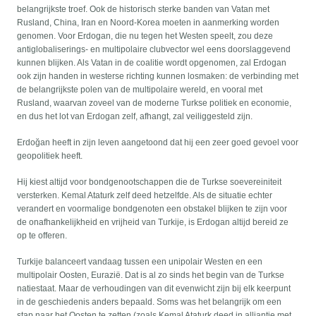
belangrijkste troef. Ook de historisch sterke banden van Vatan met
Rusland, China, Iran en Noord-Korea moeten in aanmerking worden
genomen. Voor Erdogan, die nu tegen het Westen speelt, zou deze
antiglobaliserings- en multipolaire clubvector wel eens doorslaggevend
kunnen blijken. Als Vatan in de coalitie wordt opgenomen, zal Erdogan
ook zijn handen in westerse richting kunnen losmaken: de verbinding met
de belangrijkste polen van de multipolaire wereld, en vooral met
Rusland, waarvan zoveel van de moderne Turkse politiek en economie,
en dus het lot van Erdogan zelf, afhangt, zal veiliggesteld zijn.
Erdoğan heeft in zijn leven aangetoond dat hij een zeer goed gevoel voor
geopolitiek heeft.
Hij kiest altijd voor bondgenootschappen die de Turkse soevereiniteit
versterken. Kemal Ataturk zelf deed hetzelfde. Als de situatie echter
verandert en voormalige bondgenoten een obstakel blijken te zijn voor
de onafhankelijkheid en vrijheid van Turkije, is Erdogan altijd bereid ze
op te offeren.
Turkije balanceert vandaag tussen een unipolair Westen en een
multipolair Oosten, Eurazië. Dat is al zo sinds het begin van de Turkse
natiestaat. Maar de verhoudingen van dit evenwicht zijn bij elk keerpunt
in de geschiedenis anders bepaald. Soms was het belangrijk om een
stap naar het Oosten te zetten (zoals Kemal Ataturk deed in alliantie met