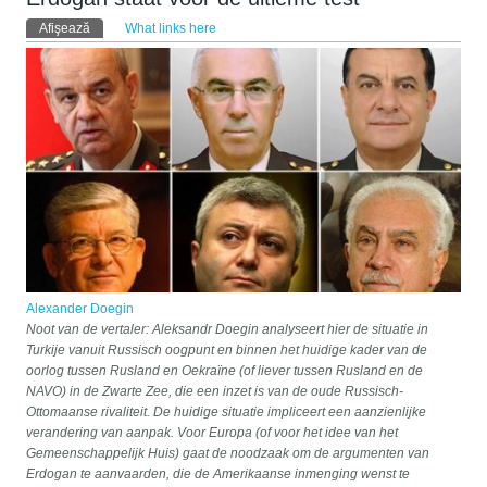
Taburi primare
Afişează
(tab activ)
What links here
Alexander Doegin
Noot van de vertaler: Aleksandr Doegin analyseert hier de situatie in
Turkije vanuit Russisch oogpunt en binnen het huidige kader van de
oorlog tussen Rusland en Oekraïne (of liever tussen Rusland en de
NAVO) in de Zwarte Zee, die een inzet is van de oude Russisch-
Ottomaanse rivaliteit. De huidige situatie impliceert een aanzienlijke
verandering van aanpak. Voor Europa (of voor het idee van het
Gemeenschappelijk Huis) gaat de noodzaak om de argumenten van
Erdogan te aanvaarden, die de Amerikaanse inmenging wenst te