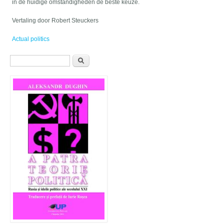
in de huidige omstandigheden de beste keuze.
Vertaling door Robert Steuckers
Actual politics
Formular de căutare
Căutare