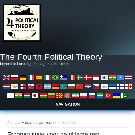
Mergi la conţinutul principal
The Fourth Political Theory
beyond left and right but against the center
NAVIGATION
Eşti aici
Acasă
» Erdogan staat voor de ultieme test
Erdogan staat voor de ultieme test