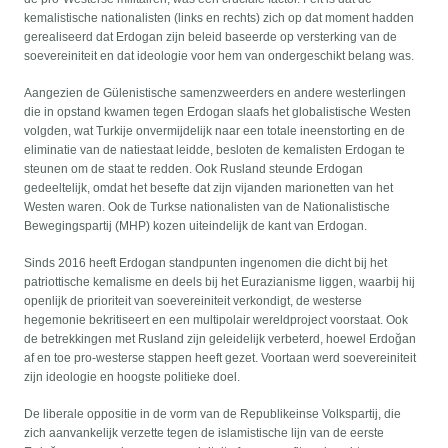
kemalistische nationalisten (links en rechts) zich op dat moment hadden
gerealiseerd dat Erdogan zijn beleid baseerde op versterking van de
soevereiniteit en dat ideologie voor hem van ondergeschikt belang was.
Aangezien de Gülenistische samenzweerders en andere westerlingen
die in opstand kwamen tegen Erdogan slaafs het globalistische Westen
volgden, wat Turkije onvermijdelijk naar een totale ineenstorting en de
eliminatie van de natiestaat leidde, besloten de kemalisten Erdogan te
steunen om de staat te redden. Ook Rusland steunde Erdogan
gedeeltelijk, omdat het besefte dat zijn vijanden marionetten van het
Westen waren. Ook de Turkse nationalisten van de Nationalistische
Bewegingspartij (MHP) kozen uiteindelijk de kant van Erdogan.
Sinds 2016 heeft Erdogan standpunten ingenomen die dicht bij het
patriottische kemalisme en deels bij het Eurazianisme liggen, waarbij hij
openlijk de prioriteit van soevereiniteit verkondigt, de westerse
hegemonie bekritiseert en een multipolair wereldproject voorstaat. Ook
de betrekkingen met Rusland zijn geleidelijk verbeterd, hoewel Erdoğan
af en toe pro-westerse stappen heeft gezet. Voortaan werd soevereiniteit
zijn ideologie en hoogste politieke doel.
De liberale oppositie in de vorm van de Republikeinse Volkspartij, die
zich aanvankelijk verzette tegen de islamistische lijn van de eerste