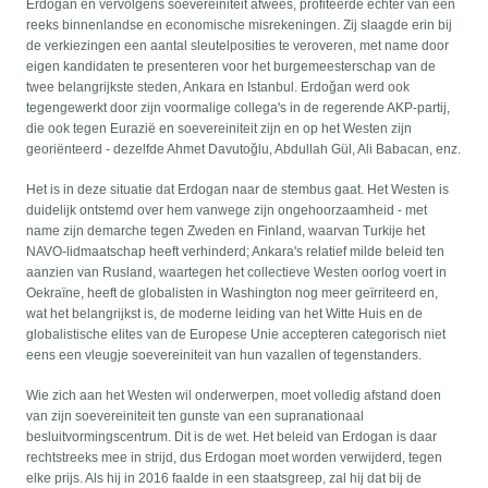
Erdoğan en vervolgens soevereiniteit afwees, profiteerde echter van een
reeks binnenlandse en economische misrekeningen. Zij slaagde erin bij
de verkiezingen een aantal sleutelposities te veroveren, met name door
eigen kandidaten te presenteren voor het burgemeesterschap van de
twee belangrijkste steden, Ankara en Istanbul. Erdoğan werd ook
tegengewerkt door zijn voormalige collega's in de regerende AKP-partij,
die ook tegen Eurazië en soevereiniteit zijn en op het Westen zijn
georiënteerd - dezelfde Ahmet Davutoğlu, Abdullah Gül, Ali Babacan, enz.
Het is in deze situatie dat Erdogan naar de stembus gaat. Het Westen is
duidelijk ontstemd over hem vanwege zijn ongehoorzaamheid - met
name zijn demarche tegen Zweden en Finland, waarvan Turkije het
NAVO-lidmaatschap heeft verhinderd; Ankara's relatief milde beleid ten
aanzien van Rusland, waartegen het collectieve Westen oorlog voert in
Oekraïne, heeft de globalisten in Washington nog meer geïrriteerd en,
wat het belangrijkst is, de moderne leiding van het Witte Huis en de
globalistische elites van de Europese Unie accepteren categorisch niet
eens een vleugje soevereiniteit van hun vazallen of tegenstanders.
Wie zich aan het Westen wil onderwerpen, moet volledig afstand doen
van zijn soevereiniteit ten gunste van een supranationaal
besluitvormingscentrum. Dit is de wet. Het beleid van Erdogan is daar
rechtstreeks mee in strijd, dus Erdogan moet worden verwijderd, tegen
elke prijs. Als hij in 2016 faalde in een staatsgreep, zal hij dat bij de