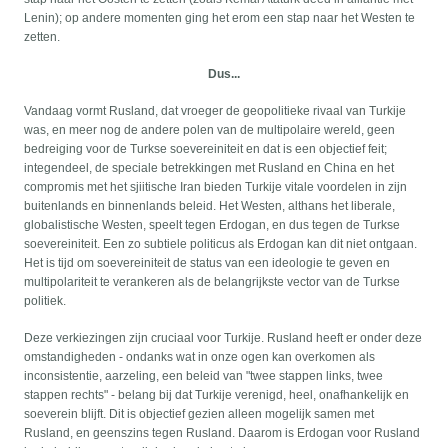
Lenin); op andere momenten ging het erom een stap naar het Westen te
zetten.
Dus...
Vandaag vormt Rusland, dat vroeger de geopolitieke rivaal van Turkije
was, en meer nog de andere polen van de multipolaire wereld, geen
bedreiging voor de Turkse soevereiniteit en dat is een objectief feit;
integendeel, de speciale betrekkingen met Rusland en China en het
compromis met het sjiitische Iran bieden Turkije vitale voordelen in zijn
buitenlands en binnenlands beleid. Het Westen, althans het liberale,
globalistische Westen, speelt tegen Erdogan, en dus tegen de Turkse
soevereiniteit. Een zo subtiele politicus als Erdogan kan dit niet ontgaan.
Het is tijd om soevereiniteit de status van een ideologie te geven en
multipolariteit te verankeren als de belangrijkste vector van de Turkse
politiek.
Deze verkiezingen zijn cruciaal voor Turkije. Rusland heeft er onder deze
omstandigheden - ondanks wat in onze ogen kan overkomen als
inconsistentie, aarzeling, een beleid van "twee stappen links, twee
stappen rechts" - belang bij dat Turkije verenigd, heel, onafhankelijk en
soeverein blijft. Dit is objectief gezien alleen mogelijk samen met
Rusland, en geenszins tegen Rusland. Daarom is Erdogan voor Rusland