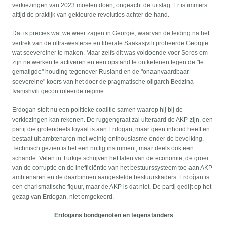
verkiezingen van 2023 moeten doen, ongeacht de uitslag. Er is immers
altijd de praktijk van gekleurde revoluties achter de hand.
Dat is precies wat we weer zagen in Georgië, waarvan de leiding na het
vertrek van de ultra-westerse en liberale Saakasjvili probeerde Georgië
wat soevereiner te maken. Maar zelfs dit was voldoende voor Soros om
zijn netwerken te activeren en een opstand te ontketenen tegen de "te
gematigde" houding tegenover Rusland en de "onaanvaardbaar
soevereine" koers van het door de pragmatische oligarch Bedzina
Ivanishvili gecontroleerde regime.
Erdogan stelt nu een politieke coalitie samen waarop hij bij de
verkiezingen kan rekenen. De ruggengraat zal uiteraard de AKP zijn, een
partij die grotendeels loyaal is aan Erdogan, maar geen inhoud heeft en
bestaat uit ambtenaren met weinig enthousiasme onder de bevolking.
Technisch gezien is het een nuttig instrument, maar deels ook een
schande. Velen in Turkije schrijven het falen van de economie, de groei
van de corruptie en de inefficiëntie van het bestuurssysteem toe aan AKP-
ambtenaren en de daarbinnen aangestelde bestuurskaders. Erdoğan is
een charismatische figuur, maar de AKP is dat niet. De partij gedijt op het
gezag van Erdogan, niet omgekeerd.
Erdogans bondgenoten en tegenstanders