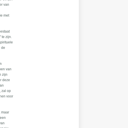
der van
ie met
bestaat
te zijn.
pirituele
e de
an
enen van
n zijn
or deze
van
, zal op
nnen voor
ë, maar
 een
van