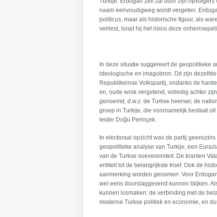
Turkije. Erdogan zelf zal door zijn opvolgers
naam eenvoudigweg wordt vergeten. Erdogan zi
politicus, maar als historische figuur, als wa
verliest, loopt hij het risico deze onherroepe
In deze situatie suggereert de geopolitieke
ideologische en imagobron. Dit zijn dezelfde
Republikeinse Volkspartij, ondanks de harde
en, oude wrok vergetend, volledig achter zi
genoemd, d.w.z. de Turkse heerser, de nationa
groep in Turkije, die voornamelijk bestaat uit
leider Doğu Perinçek.
In electoraal opzicht was de partij geenszins
geopolitieke analyse van Turkije, een Eurazi
van de Turkse soevereiniteit. De kranten Vata
entiteit tot de belangrijkste troef. Ook de 
aanmerking worden genomen. Voor Erdogan, di
wel eens doorslaggevend kunnen blijken. Als
kunnen losmaken: de verbinding met de belan
moderne Turkse politiek en economie, en dus h