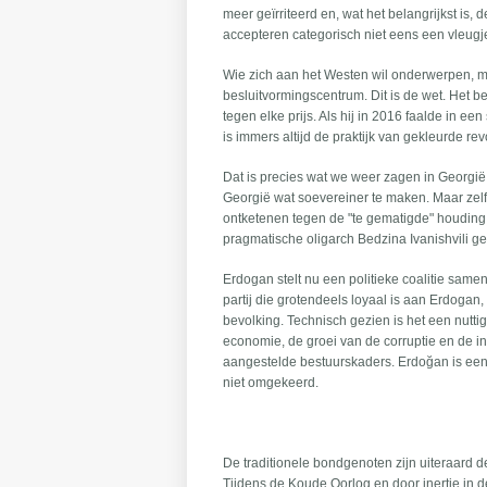
meer geïrriteerd en, wat het belangrijkst is,
accepteren categorisch niet eens een vleugje
Wie zich aan het Westen wil onderwerpen, mo
besluitvormingscentrum. Dit is de wet. Het b
tegen elke prijs. Als hij in 2016 faalde in e
is immers altijd de praktijk van gekleurde re
Dat is precies wat we weer zagen in Georgië,
Georgië wat soevereiner te maken. Maar zelf
ontketenen tegen de "te gematigde" houdin
pragmatische oligarch Bedzina Ivanishvili g
Erdogan stelt nu een politieke coalitie same
partij die grotendeels loyaal is aan Erdoga
bevolking. Technisch gezien is het een nutti
economie, de groei van de corruptie en de 
aangestelde bestuurskaders. Erdoğan is een c
niet omgekeerd.
De traditionele bondgenoten zijn uiteraard d
Tijdens de Koude Oorlog en door inertie in d