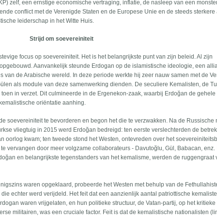
KP) zelf, een ernstige economische vertraging, inflatie, de nasleep van een monster
mende conflict met de Verenigde Staten en de Europese Unie en de steeds sterkere 
tische leiderschap in het Witte Huis.
Strijd om soevereiniteit
tevige focus op soevereiniteit. Het is het belangrijkste punt van zijn beleid. Al zijn
as opgebouwd. Aanvankelijk steunde Erdogan op de islamistische ideologie, een alli
es van de Arabische wereld. In deze periode werkte hij zeer nauw samen met de V
h Gülen als module van deze samenwerking dienden. De seculiere Kemalisten, de T
n toen in verzet. Dit culmineerde in de Ergenekon-zaak, waarbij Erdoğan de gehele m
 kemalistische oriëntatie aanhing.
e soevereiniteit te bevorderen en begon het die te verzwakken. Na de Russische m
Turkse vliegtuig in 2015 werd Erdoğan bedreigd: ten eerste verslechterden de betre
n oorlog kwam; ten tweede stond het Westen, ontevreden over het soevereiniteitsb
 te vervangen door meer volgzame collaborateurs - Davutoğlu, Gül, Babacan, enz.
doğan en belangrijkste tegenstanders van het kemalisme, werden de ruggengraat 
enigszins waren opgeklaard, probeerde het Westen met behulp van de Fethullahis
ie echter werd verijdeld. Het feit dat een aanzienlijk aantal patriottische kemaliste
Erdogan waren vrijgelaten, en hun politieke structuur, de Vatan-partij, op het kritie
e militairen, was een cruciale factor. Feit is dat de kemalistische nationalisten (l