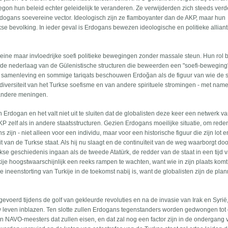
 begon hun beleid echter geleidelijk te veranderen. Ze verwijderden zich steeds ver
rdogans soevereine vector. Ideologisch zijn ze flamboyanter dan de AKP, maar hun
se bevolking. In ieder geval is Erdogans bewezen ideologische en politieke alliant
ine maar invloedrijke soefi politieke bewegingen zonder massale steun. Hun rol 
na de nederlaag van de Gülenistische structuren die beweerden een "soefi-beweging" 
kse samenleving en sommige tariqats beschouwen Erdoğan als de figuur van wie de s
diversiteit van het Turkse soefisme en van andere spirituele stromingen - met nam
r andere meningen.
 Erdogan en het valt niet uit te sluiten dat de globalisten deze keer een netwerk v
P zelf als in andere staatsstructuren. Gezien Erdogans moeilijke situatie, om red
ns zijn - niet alleen voor een individu, maar voor een historische figuur die zijn lot e
t van de Turkse staat. Als hij nu slaagt en de continuïteit van de weg waarborgt do
Turkse geschiedenis ingaan als de tweede Atatürk, de redder van de staat in een tijd 
urkije hoogstwaarschijnlijk een reeks rampen te wachten, want wie in zijn plaats komt
de ineenstorting van Turkije in de toekomst nabij is, want de globalisten zijn de pla
tgevoerd tijdens de golf van gekleurde revoluties en na de invasie van Irak en Syri
w leven inblazen. Ten slotte zullen Erdogans tegenstanders worden gedwongen tot
n NAVO-meesters dat zullen eisen, en dat zal nog een factor zijn in de ondergang 