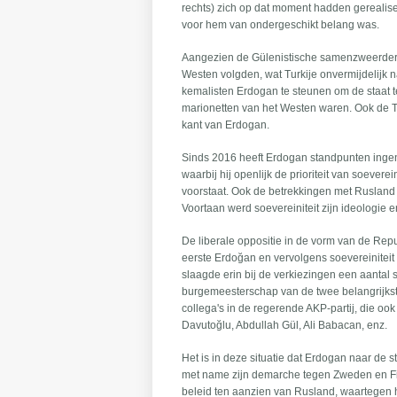
rechts) zich op dat moment hadden gerealise
voor hem van ondergeschikt belang was.
Aangezien de Gülenistische samenzweerders
Westen volgden, wat Turkije onvermijdelijk na
kemalisten Erdogan te steunen om de staat t
marionetten van het Westen waren. Ook de Tu
kant van Erdogan.
Sinds 2016 heeft Erdogan standpunten ingeno
waarbij hij openlijk de prioriteit van soever
voorstaat. Ook de betrekkingen met Rusland z
Voortaan werd soevereiniteit zijn ideologie e
De liberale oppositie in de vorm van de Repub
eerste Erdoğan en vervolgens soevereiniteit
slaagde erin bij de verkiezingen een aantal 
burgemeesterschap van de twee belangrijkst
collega's in de regerende AKP-partij, die ook
Davutoğlu, Abdullah Gül, Ali Babacan, enz.
Het is in deze situatie dat Erdogan naar de
met name zijn demarche tegen Zweden en Fin
beleid ten aanzien van Rusland, waartegen h