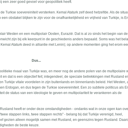
ij een zeer goed gevoel voor geopolitiek heeft.
de Turkse soevereiniteit versterken. Kemal Ataturk zelf deed hetzelfde. Als de situa
en obstakel blijken te zijn voor de onafhankelijkheid en vrijheid van Turkije, is 
air Westen en een multipolair Oosten, Eurazië. Dat is al zo sinds het begin van d
nwicht zijn bij elk keerpunt in de geschiedenis anders bepaald. Soms was het bela
s Kemal Ataturk deed in alliantie met Lenin); op andere momenten ging het erom ee
Dus...
litieke rivaal van Turkije was, en meer nog de andere polen van de multipolaire 
t en dat is een objectief feit; integendeel, de speciale betrekkingen met Rusland 
en Turkije vitale voordelen in zijn buitenlands en binnenlands beleid. Het Westen, 
egen Erdogan, en dus tegen de Turkse soevereiniteit. Een zo subtiele politicus als 
iteit de status van een ideologie te geven en multipolariteit te verankeren als de
je. Rusland heeft er onder deze omstandigheden - ondanks wat in onze ogen kan o
"twee stappen links, twee stappen rechts" - belang bij dat Turkije verenigd, heel,
jectief gezien alleen mogelijk samen met Rusland, en geenszins tegen Rusland. Daar
digheden de beste keuze.