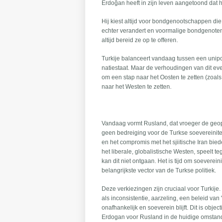
Erdoğan heeft in zijn leven aangetoond dat h
Hij kiest altijd voor bondgenootschappen die 
echter verandert en voormalige bondgenoten e
altijd bereid ze op te offeren.
Turkije balanceert vandaag tussen een unipol
natiestaat. Maar de verhoudingen van dit eve
om een stap naar het Oosten te zetten (zoal
naar het Westen te zetten.
Vandaag vormt Rusland, dat vroeger de geopo
geen bedreiging voor de Turkse soevereinitei
en het compromis met het sjiitische Iran bied
het liberale, globalistische Westen, speelt t
kan dit niet ontgaan. Het is tijd om soeverein
belangrijkste vector van de Turkse politiek.
Deze verkiezingen zijn cruciaal voor Turki
als inconsistentie, aarzeling, een beleid van 
onafhankelijk en soeverein blijft. Dit is ob
Erdogan voor Rusland in de huidige omstan