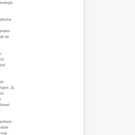
deologie
stische
ijanden
ijk de
n,
ect
zet.
 de
ngen. Zij
het
e
 Ahmet
aamheid -
 milde
n nog