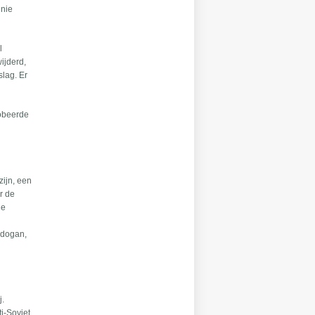
Unie
l
ijderd,
slag. Er
robeerde
zijn, een
r de
de
Erdogan,
j.
ti-Sovjet