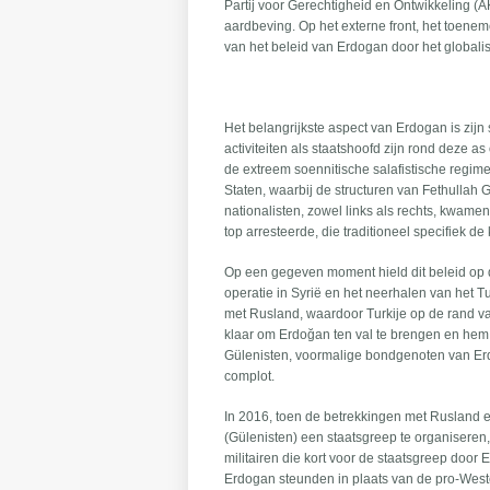
Partij voor Gerechtigheid en Ontwikkeling (A
aardbeving. Op het externe front, het toene
van het beleid van Erdogan door het globalis
Het belangrijkste aspect van Erdogan is zijn s
activiteiten als staatshoofd zijn rond deze 
de extreem soennitische salafistische regim
Staten, waarbij de structuren van Fethulla
nationalisten, zowel links als rechts, kwame
top arresteerde, die traditioneel specifiek de
Op een gegeven moment hield dit beleid op d
operatie in Syrië en het neerhalen van het 
met Rusland, waardoor Turkije op de rand va
klaar om Erdoğan ten val te brengen en hem
Gülenisten, voormalige bondgenoten van Er
complot.
In 2016, toen de betrekkingen met Rusland 
(Gülenisten) een staatsgreep te organiseren, d
militairen die kort voor de staatsgreep door 
Erdogan steunden in plaats van de pro-Westers