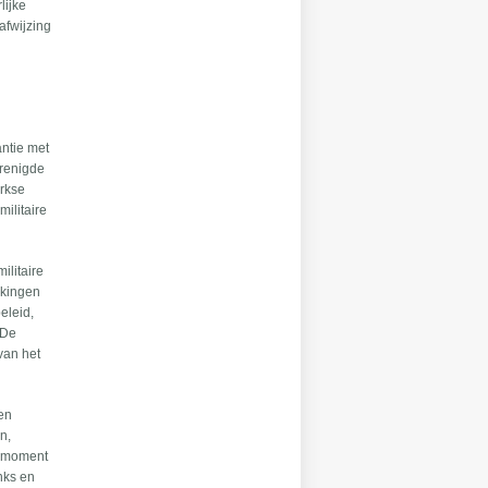
lijke
afwijzing
antie met
erenigde
urkse
ilitaire
ilitaire
kkingen
eleid,
 De
van het
ten
n,
ke moment
inks en