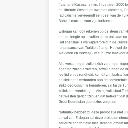
(later anti-Russische) lijn. In de jaren 2000
het liberale Westen en kwamen dichter bij E
radicalisme vervreemdt een deel van de Turk
Bahçeli cruciaal voor zijn toekomst.
Erdogan kan ook rekenen op de steun van kle
erin de leegte op te vullen die is ontstaan 
Het soefisme is vrij wijdverbreid in de Tur
renaissance van Turkije afhangt. Hoewel de 
Alevieten en Bektasji - veel ruimte laat voo
Alle westerlingen zullen zich verenigen tegen
agenten zullen activeren, zowel binnen de AK
leeftijd en gezondheid, kan dit zijn laatste ka
politiek heeft verbonden aan de soevereinitei
strikt ideologisch te formuleren, zal hij de 
kritieke omwentelingen. Als hij valt, staat T
het Westen gericht zijn, en dat betekent dat 
Groot Koerdistan geenszins vergeten.
Natuurlijk hebben zij deze provocatie niet ui
de val van Erdogan zal deze projecten nieu
serieuze confrontatie met Rusland, omdat hu