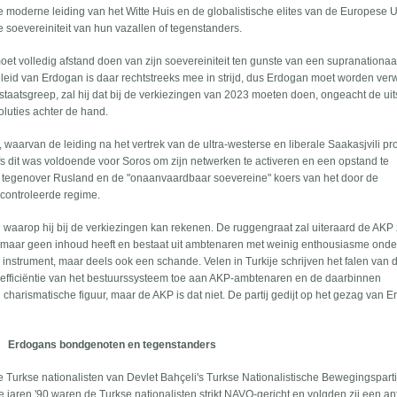
 de moderne leiding van het Witte Huis en de globalistische elites van de Europese 
 soevereiniteit van hun vazallen of tegenstanders.
et volledig afstand doen van zijn soevereiniteit ten gunste van een supranationaa
eleid van Erdogan is daar rechtstreeks mee in strijd, dus Erdogan moet worden verw
en staatsgreep, zal hij dat bij de verkiezingen van 2023 moeten doen, ongeacht de uit
voluties achter de hand.
 waarvan de leiding na het vertrek van de ultra-westerse en liberale Saakasjvili p
s dit was voldoende voor Soros om zijn netwerken te activeren en een opstand te
g tegenover Rusland en de "onaanvaardbaar soevereine" koers van het door de
econtroleerde regime.
n waarop hij bij de verkiezingen kan rekenen. De ruggengraat zal uiteraard de AKP 
n, maar geen inhoud heeft en bestaat uit ambtenaren met weinig enthousiasme onde
g instrument, maar deels ook een schande. Velen in Turkije schrijven het falen van 
inefficiëntie van het bestuurssysteem toe aan AKP-ambtenaren en de daarbinnen
harismatische figuur, maar de AKP is dat niet. De partij gedijt op het gezag van 
Erdogans bondgenoten en tegenstanders
e Turkse nationalisten van Devlet Bahçeli's Turkse Nationalistische Bewegingsparti
e jaren '90 waren de Turkse nationalisten strikt NAVO-gericht en volgden zij een an