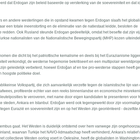
erd dat Erdogan zijn beleid baseerde op versterking van de soevereiniteit en dat i
 en andere westerlingen die in opstand kwamen tegen Erdogan slaafs het globali
ar een totale ineenstorting en de eliminatie van de natiestaat leidde, besloten de
e redden. Ook Rusland steunde Erdogan gedeeltelijk, omdat het besefte dat zijn v
rkse nationalisten van de Nationalistische Bewegingspartij (MHP) kozen uiteindel
men die dicht bij het patriottische kemalisme en deels bij het Eurazianisme ligge
einiteit verkondigt, de westerse hegemonie bekritiseert en een multipolair wereldproj
ijn geleidelijk verbeterd, hoewel Erdoğan af en toe pro-westerse stappen heeft ge
n hoogste politieke doel.
likeinse Volkspartij, die zich aanvankelijk verzette tegen de islamistische lijn van
 afwees, profiteerde echter van een reeks binnenlandse en economische misrekeni
sleutelposities te veroveren, met name door eigen kandidaten te presenteren voor 
e steden, Ankara en Istanbul. Erdoğan werd ook tegengewerkt door zijn voormalig
 tegen Eurazië en soevereiniteit zijn en op het Westen zijn georiënteerd - dezelfde
 stembus gaat. Het Westen is duidelijk ontstemd over hem vanwege zijn ongehoorz
land, waarvan Turkije het NAVO-lidmaatschap heeft verhinderd; Ankara's relatief
et collectieve Westen oorlog voert in Oekraïne, heeft de globalisten in Washingto