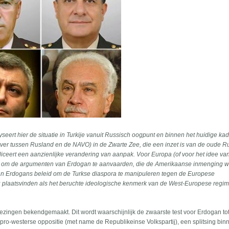
seert hier de situatie in Turkije vanuit Russisch oogpunt en binnen het huidige ka
ever tussen Rusland en de NAVO) in de Zwarte Zee, die een inzet is van de oude R
mpliceert een aanzienlijke verandering van aanpak. Voor Europa (of voor het idee va
 om de argumenten van Erdogan te aanvaarden, die de Amerikaanse inmenging w
an Erdogans beleid om de Turkse diaspora te manipuleren tegen de Europese
 plaatsvinden als het beruchte ideologische kenmerk van de West-Europese regim
iezingen bekendgemaakt. Dit wordt waarschijnlijk de zwaarste test voor Erdogan to
e pro-westerse oppositie (met name de Republikeinse Volkspartij), een splitsing bin