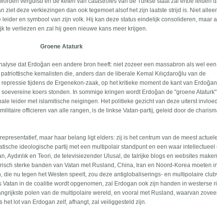
 worden verguisd en de keten van catastrofes van de Turkse staat zal ertoe leiden da
et deze verkiezingen dan ook tegemoet alsof het zijn laatste strijd is. Niet allee
re leider en symbool van zijn volk. Hij kan deze status eindelijk consolideren, maar al
lijk te verliezen en zal hij geen nieuwe kans meer krijgen.
Groene Ataturk
 analyse dat Erdoğan een andere bron heeft: niet zozeer een massabron als wel een
 patriottische kemalisten die, anders dan de liberale Kemal Kılıçdaroğlu van de
 repressie tijdens de Ergenekon-zaak, op het kritieke moment de kant van Erdoğa
jn soevereine koers stonden. In sommige kringen wordt Erdoğan de "groene Ataturk"
le leider met islamitische neigingen. Het politieke gezicht van deze uiterst invloed
 militaire officieren van alle rangen, is de linkse Vatan-partij, geleid door de charis
 representatief, maar haar belang ligt elders: zij is het centrum van de meest actuel
atische ideologische partij met een multipolair standpunt en een waar intellectueel
n, Aydınlık en Teori, de televisiezender Ulusal, de talrijke blogs en websites make
historisch sterke banden van Vatan met Rusland, China, Iran en Noord-Korea moeten i
e nu tegen het Westen speelt, zou deze antiglobaliserings- en multipolaire club
 Vatan in de coalitie wordt opgenomen, zal Erdogan ook zijn handen in westerse r
grijkste polen van de multipolaire wereld, en vooral met Rusland, waarvan zovee
et lot van Erdogan zelf, afhangt, zal veiliggesteld zijn.