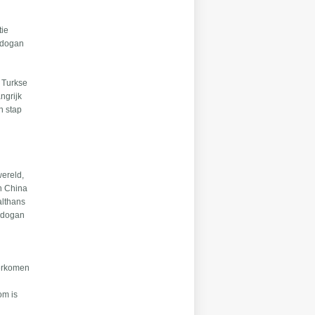
tie
Erdogan
e Turkse
ngrijk
n stap
wereld,
en China
althans
Erdogan
verkomen
om is