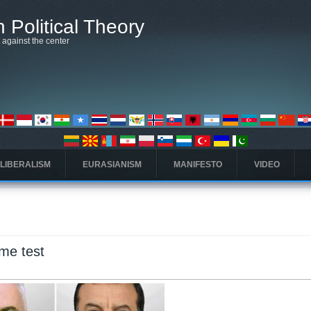
 Political Theory
t against the center
 LIBERALISM
EURASIANISM
MANIFESTO
VIDEO
eme test