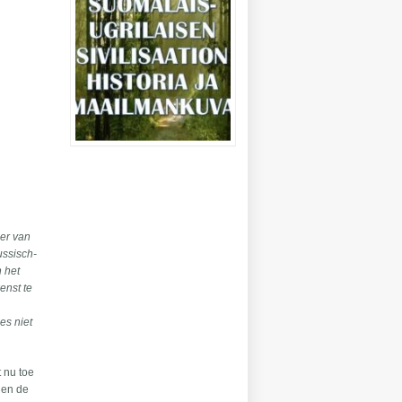
der van
ussisch-
n het
enst te
es niet
t nu toe
nen de