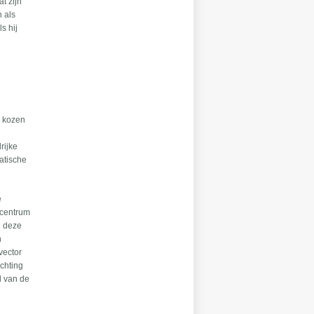
t zijn
n als
s hij
n kozen
rijke
matische
e
 centrum
n deze
n
vector
ichting
l van de