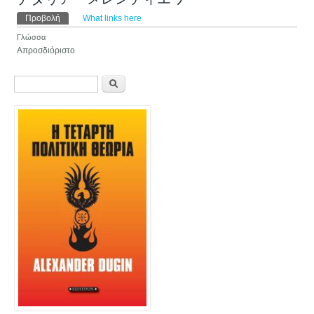
Πρωτεύουσες καρτέλες
Προβολή
(ενεργή καρτέλα)
What links here
Γλώσσα
Απροσδιόριστο
Φόρμα αναζήτησης
Αναζήτηση