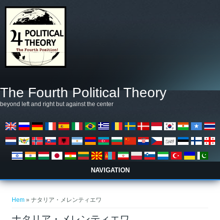
Hoppa till huvudinnehåll
The Fourth Political Theory
beyond left and right but against the center
NAVIGATION
Du är här
Hem
» ナタリア・メレンティエワ
ナタリア・メレンティエワ