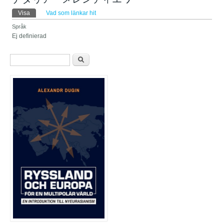
Primära flikar
Visa
(aktiv flik)
Vad som länkar hit
Språk
Ej definierad
Sökformulär
Sök