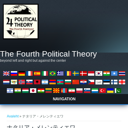
Liigu edasi põhisisu juurde
The Fourth Political Theory
beyond left and right but against the center
NAVIGATION
Sa oled siin
Avaleht
» ナタリア・メレンティエワ
ナタリア・メレンティエワ