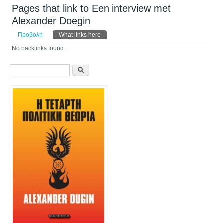
Pages that link to Een interview met
Alexander Doegin
Πρωτεύουσες καρτέλες
Προβολή
What links here
(ενεργή καρτέλα)
No backlinks found.
Φόρμα αναζήτησης
Αναζήτηση