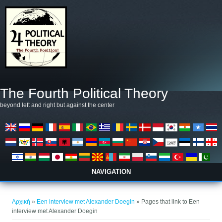
Παράκαμψη προς το κυρίως περιεχόμενο
The Fourth Political Theory
beyond left and right but against the center
NAVIGATION
Είστε εδώ
Αρχική
»
Een interview met Alexander Doegin
» Pages that link to Een
interview met Alexander Doegin