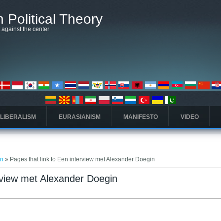
 Political Theory
t against the center
 LIBERALISM
EURASIANISM
MANIFESTO
VIDEO
in
» Pages that link to Een interview met Alexander Doegin
erview met Alexander Doegin
arta)