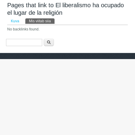
Pages that link to El liberalismo ha ocupado
el lugar de la religión
Peasakid
Kuva
Mis viitab siia
(aktiivne sakk)
No backlinks found.
Otsinguvorm
Otsing