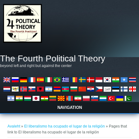
Liigu edasi põhisisu juurde
The Fourth Political Theory
beyond left and right but against the center
NAVIGATION
Sa oled siin
Avaleht
»
El liberalismo ha ocupado el lugar de la religión
» Pages that
link to El liberalismo ha ocupado el lugar de la religión