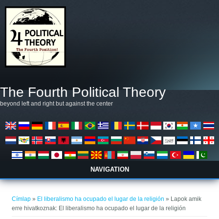
Ugrás a tartalomra
The Fourth Political Theory
beyond left and right but against the center
NAVIGATION
Jelenlegi hely
Címlap
»
El liberalismo ha ocupado el lugar de la religión
» Lapok amik
erre hivatkoznak: El liberalismo ha ocupado el lugar de la religión