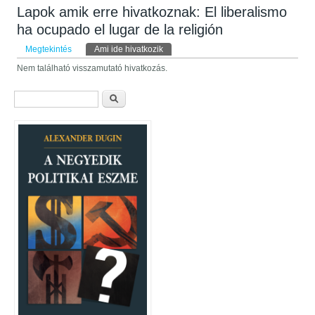
Lapok amik erre hivatkoznak: El liberalismo
ha ocupado el lugar de la religión
Elsődleges fülek
Megtekintés
Ami ide hivatkozik
(aktív fül)
Nem található visszamutató hivatkozás.
Keresés űrlap
Keresés