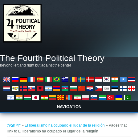
דילוג לתוכן העיקרי
The Fourth Political Theory
beyond left and right but against the center
NAVIGATION
הינך נמצא כאן
דף הבית
»
El liberalismo ha ocupado el lugar de la religión
» Pages that
link to El liberalismo ha ocupado el lugar de la religión