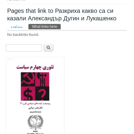
Pages that link to Разкриха какво са си
казали Александър Дугин и Лукашенко
تب‌های اولیه
مشاهده
What links here
(لبه فعال)
No backlinks found.
فرم جستجو
جستجو