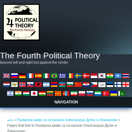
رفتن به محتوای اصلی
The Fourth Political Theory
beyond left and right but against the center
NAVIGATION
شما اینجا هستید
خانه
»
Разкриха какво са си казали Александър Дугин и Лукашенко
»
Pages that link to Разкриха какво са си казали Александър Дугин и
Лукашенко