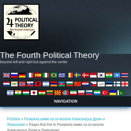
Skoči na glavni sadržaj
The Fourth Political Theory
beyond left and right but against the center
NAVIGATION
Vi ste ovdje
Početna
»
Разкриха какво са си казали Александър Дугин и
Лукашенко
» Pages that link to Разкриха какво са си казали
Александър Дугин и Лукашенко