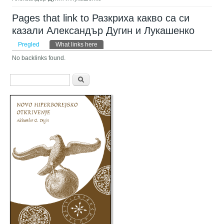
Pages that link to Разкриха какво са си
казали Александър Дугин и Лукашенко
Primarni tabovi
Pregled
What links here
(aktivni tab)
No backlinks found.
Obrazac pretraživanja
Pretraga