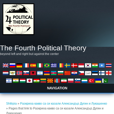
Skip to main content
The Fourth Political Theory
beyond left and right but against the center
NAVIGATION
Gjëndeni këtu
Shtëpia
»
Разкриха какво са си казали Александър Дугин и Лукашенко
» Pages that link to Разкриха какво са си казали Александър Дугин и
Лукашенко