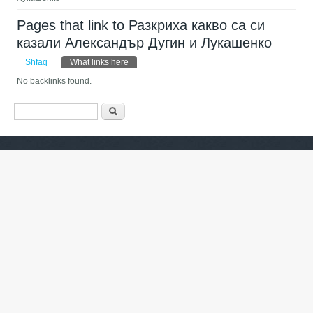
Pages that link to Разкриха какво са си
казали Александър Дугин и Лукашенко
Primary tabs
Shfaq
What links here
(tab aktive)
No backlinks found.
Formulari i kërkimit
Kërko