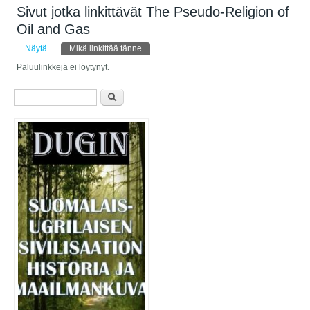
Sivut jotka linkittävät The Pseudo-Religion of
Oil and Gas
Ensisijaiset välilehdet
Näytä
Mikä linkittää tänne
(aktiivinen välilehti)
Paluulinkkejä ei löytynyt.
Hakulomake
Etsi