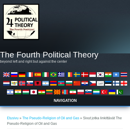
Hyppää pääsisältöön
The Fourth Political Theory
beyond left and right but against the center
NAVIGATION
Olet täällä
Etusivu
»
The Pseudo-Religion of Oil and Gas
» Sivut jotka linkittävät The
Pseudo-Religion of Oil and Gas