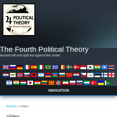
Hyppää pääsisältöön
The Fourth Political Theory
beyond left and right but against the center
NAVIGATION
Olet täällä
Etusivu
» Video
Video