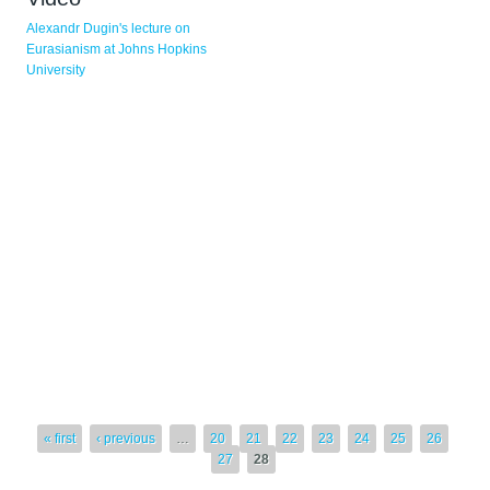
Sivut
Alexandr Dugin's lecture on
Eurasianism at Johns Hopkins
University
« first
‹ previous
…
20
21
22
23
24
25
26
27
28