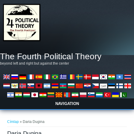
Ugrás a tartalomra
The Fourth Political Theory
beyond left and right but against the center
NAVIGATION
Jelenlegi hely
Címlap
» Daria Dugina
Daria Dugina