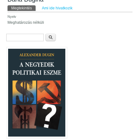
Elsődleges fülek
Megtekintés
(aktív fül)
Ami ide hivatkozik
Nyelv
Meghatározás nélküli
Keresés űrlap
Keresés