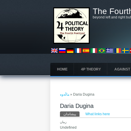
بازبدە بۆ ناوەڕۆکی سەرەکی
The Fourth
beyond left and right bu
HOME
4P THEORY
AGAINST
تۆ لێرەیت
ماڵەوە
» Daria Dugina
Daria Dugina
Primary tabs
پیشاندان
(active tab)
What links here
زمان
Undefined