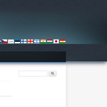
فۆرمی گەڕان
گەڕان