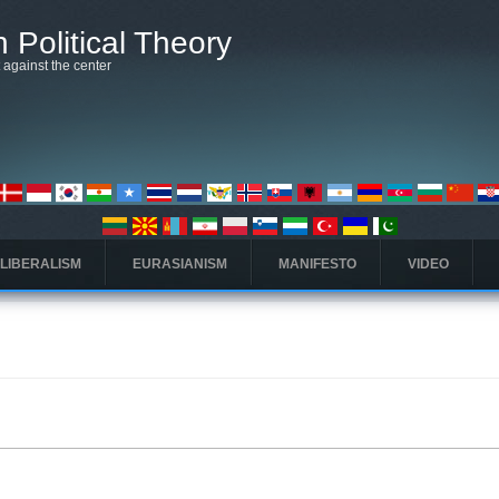
 Political Theory
t against the center
 LIBERALISM
EURASIANISM
MANIFESTO
VIDEO