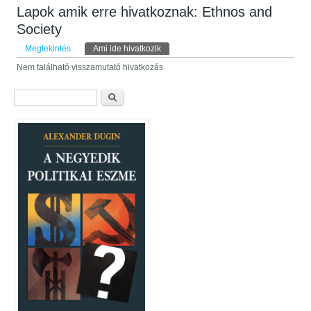
Lapok amik erre hivatkoznak: Ethnos and
Society
Elsődleges fülek
Megtekintés
Ami ide hivatkozik
(aktív fül)
Nem található visszamutató hivatkozás.
Keresés űrlap
Keresés