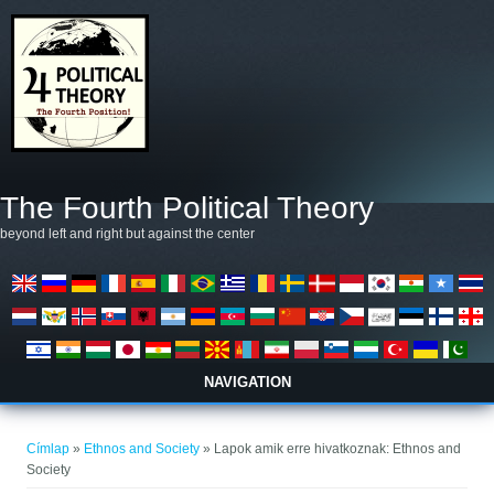
Ugrás a tartalomra
The Fourth Political Theory
beyond left and right but against the center
NAVIGATION
Jelenlegi hely
Címlap
»
Ethnos and Society
» Lapok amik erre hivatkoznak: Ethnos and
Society