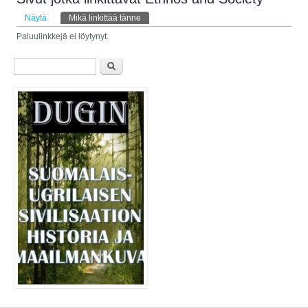
Ensisijaiset välilehdet
Näytä
Mikä linkittää tänne
(aktiivinen välilehti)
Paluulinkkejä ei löytynyt.
Hakulomake
Etsi