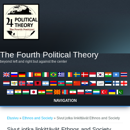
Hyppää pääsisältöön
The Fourth Political Theory
beyond left and right but against the center
NAVIGATION
Olet täällä
Etusivu
»
Ethnos and Society
» Sivut jotka linkittävät Ethnos and Society
Sivut jotka linkittävät Ethnos and Society