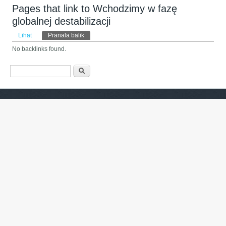
Pages that link to Wchodzimy w fazę
globalnej destabilizacji
Tab primer
Lihat
Pranala balik
(tab aktif)
No backlinks found.
Form pencarian
Pencarian