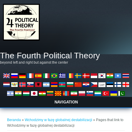
Lompat ke isi utama
The Fourth Political Theory
beyond left and right but against the center
NAVIGATION
Anda di sini
Beranda
»
Wchodzimy w fazę globalnej destabilizacji
» Pages that link to
Wchodzimy w fazę globalnej destabilizacji