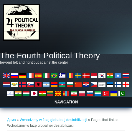
Skip to main content
The Fourth Political Theory
beyond left and right but against the center
NAVIGATION
You are here
Дома
»
Wchodzimy w fazę globalnej destabilizacji
» Pages that link to
Wchodzimy w fazę globalnej destabilizacji