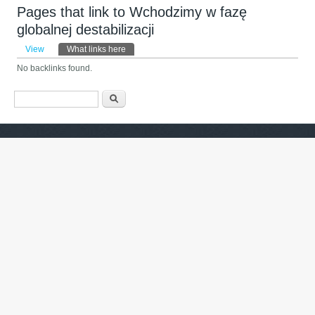
Pages that link to Wchodzimy w fazę
globalnej destabilizacji
Primary tabs
View
What links here
(active tab)
No backlinks found.
Search form
Барање