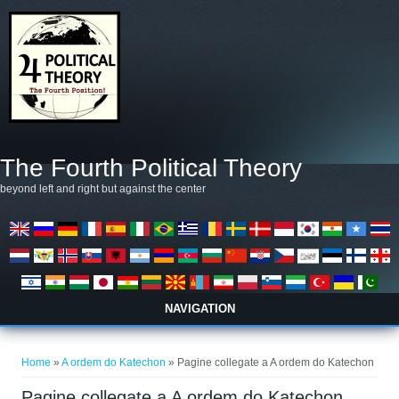
Salta al contenuto principale
The Fourth Political Theory
beyond left and right but against the center
NAVIGATION
Tu sei qui
Home
»
A ordem do Katechon
» Pagine collegate a A ordem do Katechon
Pagine collegate a A ordem do Katechon