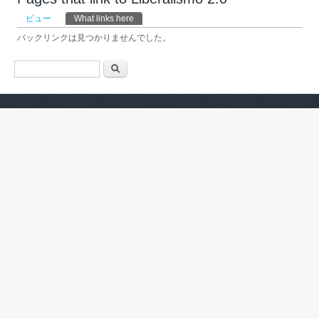
プライマリータブ
ビュー
What links here
(アクティブなタブ)
バックリンクは見つかりませんでした。
検索フォーム
検索