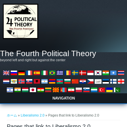
メインコンテンツに移動
The Fourth Political Theory
beyond left and right but against the center
NAVIGATION
現在地
ホーム
»
Liberalismo 2.0
» Pages that link to Liberalismo 2.0
Pages that link to Liberalismo 2.0