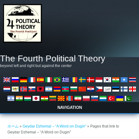
メインコンテンツに移動
The Fourth Political Theory
beyond left and right but against the center
NAVIGATION
現在地
ホーム
»
Geydar Dzhemal – “A Word on Dugin”
» Pages that link to
Geydar Dzhemal – “A Word on Dugin”