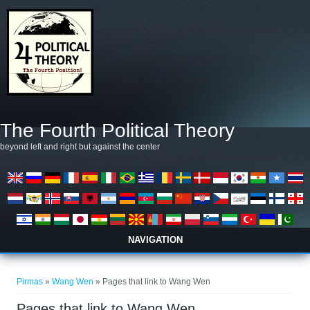
Pereiti į pagrindinį turinį
The Fourth Political Theory
beyond left and right but against the center
NAVIGATION
Jūs esate čia
Pirmas
»
Wang Wen
» Pages that link to Wang Wen
Pages that link to Wang Wen