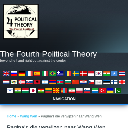
Overslaan en naar de algemene inhoud gaan
The Fourth Political Theory
beyond left and right but against the center
NAVIGATION
U bent hier
Home
»
Wang Wen
» Pagina's die verwijzen naar Wang Wen
Pagina's die verwijzen naar Wang Wen