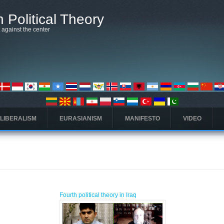
 Political Theory
t against the center
 LIBERALISM
EURASIANISM
MANIFESTO
VIDEO
Fourth political theory in Iraq