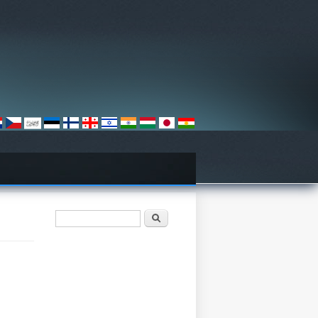
Search form
Барање