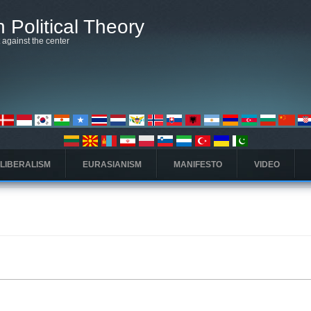
 Political Theory
t against the center
 LIBERALISM
EURASIANISM
MANIFESTO
VIDEO