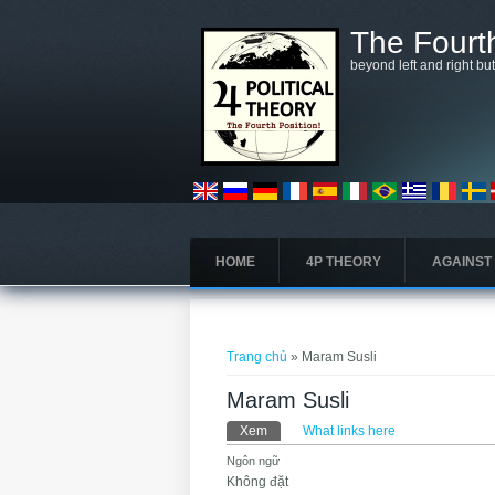
Nhảy đến nội dung
The Fourth
beyond left and right bu
HOME
4P THEORY
AGAINST
Bạn đang ở đây
Trang chủ
» Maram Susli
Maram Susli
Tab chính
Xem
(tab hoạt động)
What links here
Ngôn ngữ
Không đặt