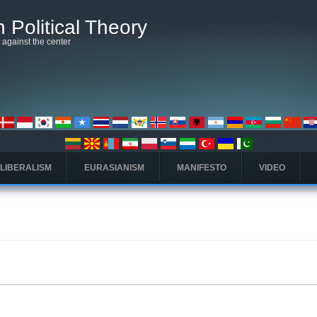
 Political Theory
t against the center
 LIBERALISM
EURASIANISM
MANIFESTO
VIDEO