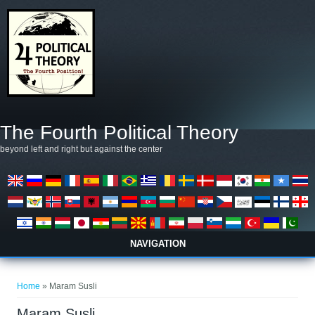
Salta al contenuto principale
The Fourth Political Theory
beyond left and right but against the center
NAVIGATION
Tu sei qui
Home
» Maram Susli
Maram Susli