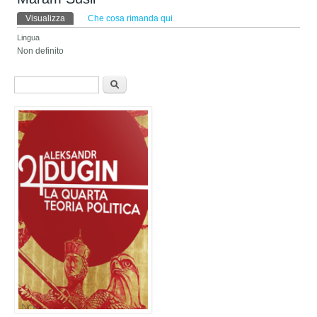
Schede primarie
Visualizza
(scheda attiva)
Che cosa rimanda qui
Lingua
Non definito
Form di ricerca
Cerca