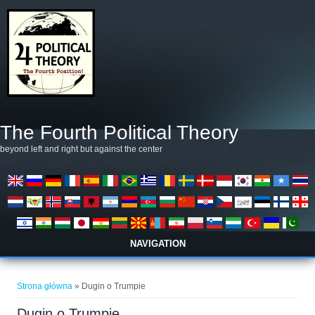
Przejdź do treści
The Fourth Political Theory
beyond left and right but against the center
NAVIGATION
Jesteś tutaj
Strona główna
» Dugin o Trumpie
Dugin o Trumpie