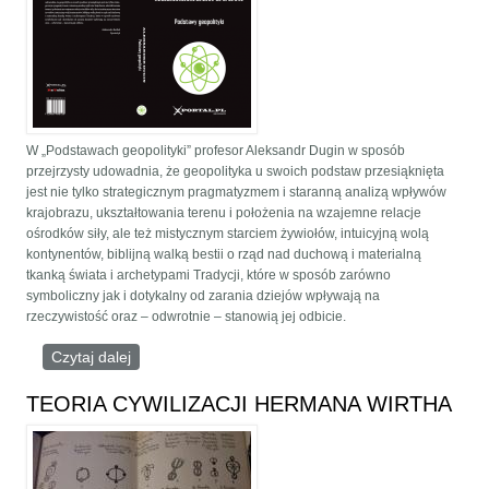
W „Podstawach geopolityki” profesor Aleksandr Dugin w sposób
przejrzysty udowadnia, że geopolityka u swoich podstaw przesiąknięta
jest nie tylko strategicznym pragmatyzmem i staranną analizą wpływów
krajobrazu, ukształtowania terenu i położenia na wzajemne relacje
ośrodków siły, ale też mistycznym starciem żywiołów, intuicyjną wolą
kontynentów, biblijną walką bestii o rząd nad duchową i materialną
tkanką świata i archetypami Tradycji, które w sposób zarówno
symboliczny jak i dotykalny od zarania dziejów wpływają na
rzeczywistość oraz – odwrotnie – stanowią jej odbicie.
Czytaj dalej
wpis A. Dugin: Podstawy geopolityki
TEORIA CYWILIZACJI HERMANA WIRTHA