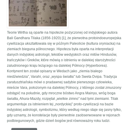
Teorie Wirtha są oparte na hipotezie pożyczonej od indyjskiego autora
Bali Gandhara Tilaka (1856-1920) [1], że pierwotna protoindoeuropejska
cywilizacja ukształtowała się w późnym Paleolicie (kultura oryniacka) na
ziemiach bieguna północnego. Hipoteza była oparta na interpretacji
danych indyjskiej astrologii, tekstów wedyjskich oraz mitów Hindusów,
Irańczyków i Greków, które mówią o istnieniu w dalekiej starożytności
zaludnionego kraju leżącego na dalekiej Północy (Hyperborea).
Kontynent ten został opisany w Wedach jako „ziemia białego
niedźwiedzia”, Varahi, oraz „wyspa światła” lub Sweta Dvipa. Tradycja
zaratusztriańska mówi o pradawnej sadybie pierwszego człowieka,
mieście Vara, położonym na dalekiej Północy, z którego został zmuszony
odstąpić na południe, gdy mroczne bóstwo Angra Mainyu, wróg boga
światła, Ahura-Mazdy, rozpętał „wielkie zimno” nad tymi ziemiami. Tilak
argumentuje za istnieniem tej „nordyckiej” proto-cywilizacji na bazie
indyjskiej astrologii, symbolizmu, który według niego staje się jasny tylko,
gdy uznamy, że konstelacje były pierwotnie zaobserwowane w rejonach
podbiegunowych, gdzie dzień bogów jest równoważny roku ludzi.