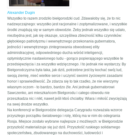
Alexander Dugin
Wszystko to razem zrodziło biełgorodzki cud. Zdawałoby się, że to nic
nadzwyczajnego: wszystko jest racjonalne i zoptymalizowane, i wszystkie
środki znajdują się w samym obwodzie. Żeby jednak wszystko się udało,
niezbędna jest, jak się okazuje, szczęśliwa zbieżność kilku czynników:
głębokiego patriotyzmu i wewnętrznego przekonania gubernatora,
jedności i wewnętrznego zintegrowania obwodowej elity
administracyjnej, odpowiedniego ducha wśród inteligencji,
optymistycznie nastawionego ludu - gorąco popierającego wszystkie te
przedsięwzięcia i za wszystko wdzięcznego. I to jednak nie wystarczy. By
Biełgorodczyzna była taka, jak dziś, potrzebne jest by kochać swój lud,
swoją ziemię, mieć wielkie serce i uczynić swoimi życiowymi zasadami
honor i sprawiedliwość. Że zdarza się to tak rzadko, że nie wierzymy
własnym oczom - to bardzo, bardzo źle. Ani jednak gubernatorowi
Sawczenko, ani mieszkańcom Biełgorodu i całego obwodu nie
przeszkadza nic i nikt, nawet jeśli ktoś chciałby. Wiara i miłość zwyciężają
na swej drodze wszystko.
Na konferencji w Biełgorodzie delegacja Carygradu rozważała wzorce
przyszłego porządku światowego i rolę, którą ma w nim do odegrania
Rosja. Miejsce zostało wybrane najlepsze z możliwych: w Biełgorodzie
przyszłość materializuje się już dziś. Przyszłość ruskiego solidarnego
społeczeństwa, zbudowanego na duchowości, ludowości i