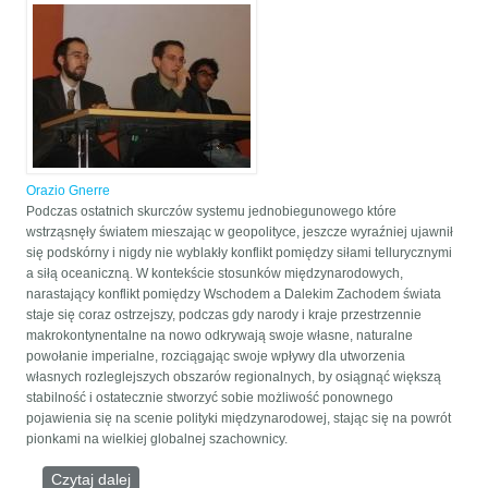
Orazio Gnerre
Podczas ostatnich skurczów systemu jednobiegunowego które
wstrząsnęły światem mieszając w geopolityce, jeszcze wyraźniej ujawnił
się podskórny i nigdy nie wyblakły konflikt pomiędzy siłami tellurycznymi
a siłą oceaniczną. W kontekście stosunków międzynarodowych,
narastający konflikt pomiędzy Wschodem a Dalekim Zachodem świata
staje się coraz ostrzejszy, podczas gdy narody i kraje przestrzennie
makrokontynentalne na nowo odkrywają swoje własne, naturalne
powołanie imperialne, rozciągając swoje wpływy dla utworzenia
własnych rozleglejszych obszarów regionalnych, by osiągnąć większą
stabilność i ostatecznie stworzyć sobie możliwość ponownego
pojawienia się na scenie polityki międzynarodowej, stając się na powrót
pionkami na wielkiej globalnej szachownicy.
Czytaj dalej
wpis WYŻEJ NIŻ ATLANTYK I EURAZJA: EUROPA