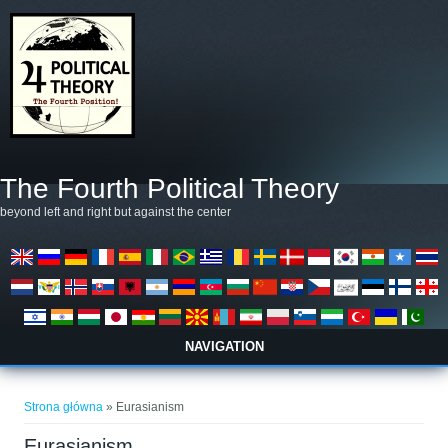
Przejdź do treści
The Fourth Political Theory
beyond left and right but against the center
NAVIGATION
Jesteś tutaj
Strona główna
» Eurasianism
Eurasianism