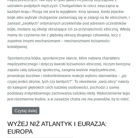
międzyetnicznych. Nie były to tylko jakieś incydenty obyczajowe z
udziałem podpitych mężczyzn. Chuligaństwo to rzecz zwyczajna w
każdym kraju i Rosja nie jest tu wyjątkiem. Inna sprawa, kiedy pijackie
bójki albo wybryki chuliganów zamieniają się w zatargi na tle etnicznym, i
zamiast „zwykłych” ordynarnych przekleństw pod adresem uczestników
bójki, miotane są obelgi obrażające ich za przynależność etniczną. Wtedy
mamy do czynienia nie z głęboką obrazą drugiego człowieka, lecz z
zupełnie innymi mechanizmami – mechanizmami tożsamości
kolektywnej.
Spontaniczna bójka, spontaniczne starcie, które nabiera charakteru
międzyetnicznego i dotyczy kwestii tożsamości etnicznej, niczym benzyna
zapala całą sytuację społeczną, zaognia waśnie międzyetniczne,
prowokuje burzliwe i niekontrolowane reakcje wyboru stanowiska – „po
czyjej jesteś stronie, tych czy tamtych?”. To określenie „swój-obcy” należy
do kategorii głębokich cech ludzkiej osobowości, pochodzi z samej
podstawy instynktownego zachowania ludzkiej istoty. Wykorzenienie tego
jest niezmiernie trudne, a w zasadzie chyba nie ma powodów, by to robić.
Czytaj dalej
wpis URATUJE NAS TYLKO NACJONALIZM
MIŁOŚCI
WYŻEJ NIŻ ATLANTYK I EURAZJA:
EUROPA