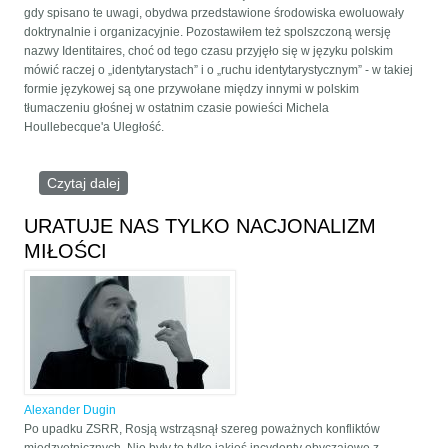
gdy spisano te uwagi, obydwa przedstawione środowiska ewoluowały
doktrynalnie i organizacyjnie. Pozostawiłem też spolszczoną wersję
nazwy Identitaires, choć od tego czasu przyjęło się w języku polskim
mówić raczej o „identytarystach” i o „ruchu identytarystycznym” - w takiej
formie językowej są one przywołane między innymi w polskim
tłumaczeniu głośnej w ostatnim czasie powieści Michela
Houllebecque'a Uległość.
Czytaj dalej
wpis Paradygmat geopolityczny wobec
paradygmatu etnopolitycznego: Aleksandr Dugin i
ruch identytarystyczny
URATUJE NAS TYLKO NACJONALIZM
MIŁOŚCI
Alexander Dugin
Po upadku ZSRR, Rosją wstrząsnął szereg poważnych konfliktów