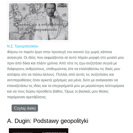
Studium Metapolityczne
Ν.Σ. Τρουμπετσκόυ
Φέρνω το παρόν έργο στην προσοχή του κοινού όχι χωρίς κάποια
ανησυχία. Οι ιδέες που εκφράζονται σε αυτό πήραν μορφή στο μυαλό μου
πριν από δέκα και πλέον χρόνια. Από τότε τις έχω συζητήσει συχνά με
διάφορους ανθρώπους, επιθυμώντας είτε να επαληθεύσω τις δικές μου
απόψεις είτε να πείσω άλλους. Πολλές από αυτές τις συζητήσεις και
αντιπαραθέσεις ήταν αρκετά χρήσιμες για μένα, διότι με ανάγκασαν να
επανεξετάσω τις ιδέες και τα επιχειρήματά μου με μεγαλύτερη λεπτομέρεια
και να τους δώσω πρόσθετο βάθος. Όμως οι βασικές μου θέσεις
παρέμειναν αμετάβλητες.
Czytaj dalej
wpis Η Ευρώπη και η ανθρωπότητα
A. Dugin: Podstawy geopolityki