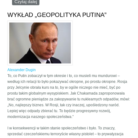
Czytaj dalej
wpis TEORIA CYWILIZACJI HERMANA WIRTHA
WYKŁAD „GEOPOLITYKA PUTINA”
Alexander Dugin
To, co Putin zobaczył w tym okresie i to, co musieli mu mundurowi –
według ich relacji to było pokazywać okropne, po prostu okropne. Rosja
przy Jelcynie obrała kurs na to, by w ogóle niczego nie mieć, być po
prostu takim globalnym wysypiskiem. Jak Chakamada zaproponowała
brać ogromne pieniądze za zakopywanie tu nuklearnych odpadów, mówi:
„No, najlepszy biznes. W Rosji, tak czy inaczej, upośledzony naród.
Lepiej więc odpady zbierać tu. To będzie progresywny rozwój,
modernizacja naszego społeczeństwa.”
I w konsekwencji w takim stanie społeczeństwo i było. To znaczy,
sprzedać czeczeńskiemu terroryście własny pistolet – to prywatyzacja