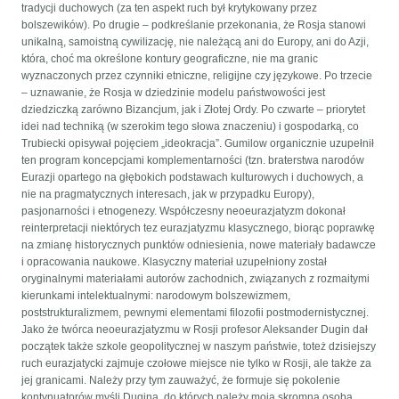
tradycji duchowych (za ten aspekt ruch był krytykowany przez
bolszewików). Po drugie – podkreślanie przekonania, że Rosja stanowi
unikalną, samoistną cywilizację, nie należącą ani do Europy, ani do Azji,
która, choć ma określone kontury geograficzne, nie ma granic
wyznaczonych przez czynniki etniczne, religijne czy językowe. Po trzecie
– uznawanie, że Rosja w dziedzinie modelu państwowości jest
dziedziczką zarówno Bizancjum, jak i Złotej Ordy. Po czwarte – priorytet
idei nad techniką (w szerokim tego słowa znaczeniu) i gospodarką, co
Trubiecki opisywał pojęciem „ideokracja”. Gumilow organicznie uzupełnił
ten program koncepcjami komplementarności (tzn. braterstwa narodów
Eurazji opartego na głębokich podstawach kulturowych i duchowych, a
nie na pragmatycznych interesach, jak w przypadku Europy),
pasjonarności i etnogenezy. Współczesny neoeurazjatyzm dokonał
reinterpretacji niektórych tez eurazjatyzmu klasycznego, biorąc poprawkę
na zmianę historycznych punktów odniesienia, nowe materiały badawcze
i opracowania naukowe. Klasyczny materiał uzupełniony został
oryginalnymi materiałami autorów zachodnich, związanych z rozmaitymi
kierunkami intelektualnymi: narodowym bolszewizmem,
poststrukturalizmem, pewnymi elementami filozofii postmodernistycznej.
Jako że twórca neoeurazjatyzmu w Rosji profesor Aleksander Dugin dał
początek także szkole geopolitycznej w naszym państwie, toteż dzisiejszy
ruch eurazjatycki zajmuje czołowe miejsce nie tylko w Rosji, ale także za
jej granicami. Należy przy tym zauważyć, że formuje się pokolenie
kontynuatorów myśli Dugina, do których należy moja skromna osoba.