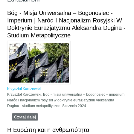
Bóg - Misja Uniwersalna – Bogonosiec -
Imperium | Naród I Nacjonalizm Rosyjski W
Doktrynie Eurazjatyzmu Aleksandra Dugina -
Studium Metapolityczne
Krzysztof Karczewski
Krzysztof Karczewski, Bóg - misja uniwersalna – bogonosiec – imperium.
Naród i nacjonalizm rosyjski w doktrynie eurazjatyzmu Aleksandra
Dugina - studium metapolityczne, Szczecin 2024.
Czytaj dalej
wpis Bóg - Misja Uniwersalna – Bogonosiec -
Imperium | Naród I Nacjonalizm Rosyjski W
Doktrynie Eurazjatyzmu Aleksandra Dugina -
Η Ευρώπη και η ανθρωπότητα