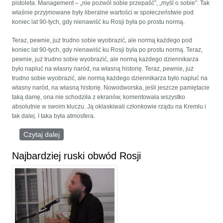
pistoleta. Management – „nie pozwól sobie przepaść”, „myśl o sobie”. Tak
właśnie przyjmowane były liberalne wartości w społeczeństwie pod
koniec lat 90-tych, gdy nienawiść ku Rosji była po prostu normą.
Teraz, pewnie, już trudno sobie wyobrazić, ale normą każdego pod
koniec lat 90-tych, gdy nienawiść ku Rosji była po prostu normą. Teraz,
pewnie, już trudno sobie wyobrazić, ale normą każdego dziennikarza
było napluć na własny naród, na własną historię. Teraz, pewnie, już
trudno sobie wyobrazić, ale normą każdego dziennikarza było napluć na
własny naród, na własną historię. Nowodworska, jeśli jeszcze pamiętacie
taką damę, ona nie schodziła z ekranów, komentowała wszystko
absolutnie w swoim kluczu. Ją oklaskiwali członkowie rządu na Kremlu i
tak dalej. I taka była atmosfera.
Czytaj dalej
wpis WYKŁAD „GEOPOLITYKA PUTINA”
Najbardziej ruski obwód Rosji