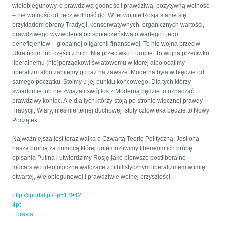
wielobiegunowy, o prawdziwą godność i prawdziwą, pozytywną wolność
– nie wolność od, lecz wolność do. W tej wojnie Rosja stanie się
przykładem obrony Tradycji, konserwatywnych, organicznych wartości,
prawdziwego wyzwolenia od społeczeństwa otwartego i jego
beneficjentów – globalnej oligarchii finansowej. To nie wojna przeciw
Ukraińcom lub części z nich. Nie przeciwko Europie. To wojna przeciwko
liberalnemu (nie)porządkowi światowemu w której albo ocalimy
liberalizm albo zabijemy go raz na zawsze. Moderna była w błędzie od
samego początku. Stoimy u jej punktu końcowego. Dla tych którzy
świadomie lub nie związali swój los z Moderną będzie to oznaczać
prawdziwy koniec. Ale dla tych którzy stoją po stronie wiecznej prawdy
Tradycji, Wiary, nieśmiertelnej duchowej istoty człowieka będzie to Nowy
Początek.
Najważniejsza jest teraz walka o Czwartą Teorię Polityczną. Jest ona
naszą bronią za pomocą której uniemożliwimy liberałom ich próbę
opisania Putina i utwierdzimy Rosję jako pierwsze postliberalne
mocarstwo ideologiczne walczące z nihilistycznym liberalizmem w imię
otwartej, wielobiegunowej i prawdziwie wolnej przyszłości.
http://xportal.pl/?p=12942
4pt
Eurasia