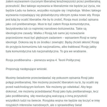
zatem wyzwaniem rzuconym liberalnej teraźniejszości przez preliberalną
przeszłość. Bez takiego wyzwania w liberalizmie nie będzie już życia, nie
będzie Ładu na świece, wszystko rozsypie się i imploduje. Wobec takiego
wyzwania rozpadający się globalistyczny olbrzym zyska nowe siły. Rosja
jest tutaj by ocalić liberałów. Ale by to zrobić, Rosja musi zostać opisana
jako coś preliberalnego. Musi to być zatem Rosja komunistyczna,
faszystowska lub co najmniej narodowo-bolszewicka. Takie są
ideologiczne zasady. Walka z Rosją lub samo jej rozważanie
poprzedzone musi być głębszym zadaniem – wpisaniem Rosji w ramy
ideologii. Dokona się to ze środka i zewnątrz. Będą chcieli skłonić Rosję
do przyjęcia komunizmu lub nacjonalizmu, albo traktować Rosję jakby
była komunistyczna lub nacjonalistyczna. To gra we wrabianie.
Rosja postliberalna – pierwsza wojna 4. Teorii Politycznej
Proponuję następujące wnioski.
Musimy świadomie przeciwstawiać się pokusom opisania Rosji jako
potęgi preliberalnej. Nie możemy pozwolić liberałom na to, by ocalili się
przed nadchodzącym końcem. Nie możemy go odwlekać. Aby tego
dokonać, nie możemy przedstawiać Rosji jako bytu preliberalnego, lecz
jako postliberalną siłę rewolucyjną walczącą o inną przyszłość
wszystkich ludzi na świecie. Rosyjska wojna nie będzie się toczyć w imię
rosyjskich interesów narodowych, ale o sprawiedliwy świat