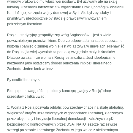
wrogowi brakowało mu właściwej postawy. Był używany ale na skalę
lokalną. Uzasadnił interwencje w Afganistanie i Iraku, pomógł w obaleniu
Kaddafiego, zaczęciu wojny domowej w Syrii. Ale był zbyt słaby i
prymitywny ideologicznie by stać się prawdziwym wyzwaniem
potrzebnym liberałom.
Rosja – tradycyjny geopolityczny wróg Anglosasów – jest o wiele
poważniejszym przeciwnikiem. Dobrze odpowiada na zapotrzebowanie –
historia i pamięć o zimnej wojnie jest wciąż żywa w umysłach. Nienawiść
do Rosji najłatwiej wywołać za pomocą względnie małych środków.
Dlatego uważam, że wojna z Rosją jest możliwa. Jest ideologicznie
niezbędna jako ostateczny środek odłożenia implozji liberalnego
Zachodu. Jeden krok wstecz.
By ocalić liberalny Ład
Biorąc pod uwagę różne poziomy koncepcji„wojny z Rosją” chcę
przedstawić kilka uwag:
1. Wojna z Rosją pozwala oddalić powszechny chaos na skalę globalną.
Większość krajów uczestniczących w gospodarce liberalnej, złączonych
przez aksjomaty i instytucje liberalnej demokracji i zależnych bądź
bezpośrednio kontrolowanych przez USA i NATO jeszcze raz zewrze
szeregi po stronie liberalnego Zachodu w jego walce z nieliberalnym