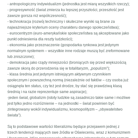
- antropologiczny indywidualizm (jednostka jest miarą wszystkich rzeczy);
- progresywność (świat zmierza ku lepszej przyszłości, przeszłość jest
zawsze gorsza niż współczesność);
- technokracja (rozwój techniczny i skuteczne wyniki są brane za
najważniejsze kryterium oceny charakteru danego społeczeństwa);
- eurocentryzm (euro-amerykańskie społeczeństwa są akceptowane jako
punkt odniesienia dla reszty ludzkości);
- ekonomia jako przeznaczenie (gospodarka rynkowa jest jedynym
normalnym systemem – wszystkie inne rodzaje muszą być zreformowane
lub zniszczone);
- demokracja jako rządy mniejszości (broniących się przed większością
zawsze skorą do przerodzenia się w totalitaryzm, „populizm”);
- klasa średnia jest jedynym istniejącym aktywnym czynnikiem
społecznym i powszechną normą (niezależnie od faktów – czy osoba już
osiągnęła ten status, czy też jest drodze, by stać się prawdziwą klasą
średnią i na razie reprezentuje same aspiracje);
-jeden świat, globalizm (istoty ludzkie są zasadniczo takie same i możliwe
jest tylko jedno rozróżnienie – na jednostki – świat powinien być
zintegrowany wokół indywidualizmu, kosmopolityzm – „obywatelstwo
świata”).
Są to podstawowe wartości liberalizmu będące przejawem jednej z
trzech tendencji mających swe źródła w Oświeceniu, wraz z komunizmem