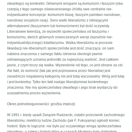
otwartego) są konkretni. Głównymi wrogami są komunizm i faszyzm (oba
czerpią z tego samego oświeceniowego źródła swe centralne nie-
indywidualne koncepcje: komunizm klasę, faszyzm państwo narodowe,
narodowy socjalizm rasę). Sens walki liberalizmu z istniejącymi
alternatywami (faszyzmem lub komunizmem) był dość oczywisty.
Liberałowie twierdzą, że wyzwolili społeczeństwa od faszyzmu i
komunizmu, dwóch głównych nowoczesnych wersji (wyraźnie nie-
indywidualistycznego) totalitaryzmu. Walka liberalizmu w procesie
likwidacji nie-liberalnych społeczeństw jest dość znacząca: on sam
nabiera znaczenia z samego faktu istnienia ideologii jawnie
odmawiających uznania jednostki za najwyższą wartość. Jest całkiem
jasne, z czym toczy się walka. Wyzwolenie od tego, co jest obrane za cel.
Ale fakt, że wolność (tak jak jest pojmowana przez liberałów) jest
zasadniczo negatywną kategorią nie jest tutaj wyczuwalny. Wróg jest tutaj
i jest konkretny. Tylko ten fakt nadaje liberalizmowi konkretnego
znaczenia. Nie ma społeczeństwa otwartego i jego brak wystarczy do
uzasadnienia proces wyzwolenia.
Okres jednobiegunowości: groźba implozji
W 1991 r. kiedy upadł Związek Radziecki, ostatni przeciwnik zachodniego
liberalizmu, niektórzy ludzie Zachodu (jak F. Fukuyama) ogłosili koniec
historii. Było to logiczne: nie było już oczywistego wroga społeczeństwa
otwartego, a zatem i historii która w czasach Moderny była dokładnie