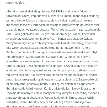
odpowiedzieć.
Liberalizm uzyskał skalę globalną. Od 1991 r. stało się to faktem. I
natychmiast zaczął implodować. Doszedł do kresu i rozpoczął likwidację
samego siebie. Masowe migracje, starcia kultur i cywilizacji, kryzys
finansowy, faktyczny terroryzm, narastające przywiązanie do etniczności
to oznaki nadchodzącego chaosu. Ten chaos jest zatem zagrożeniem dla
Ładu. Jakiegokolwiek ładu, w tym ładu liberalnego. Więcej liberalizmu
owocuje przyspieszeniem jego końca. I końca dzisiejszego świata.
Mamy tu do czynienia z nihilistyczną istotą filozofii liberalnej, z nicością
jako wewnętrzną zasadą ontologiczną (ja) formy wolności. Arnold
Gehlen, niemiecki antropolog, słusznie zdefiniował człowieka jako “byt
nieadekwatny”, Mangelwesen. Człowiek sam w sobie jest niczym.
Wszystko co stanowi o jego tożsamości bierze ze społeczeństwa, historii,
narodu, polityki. Jeśli zatem powróci do swej czystej istoty nie dostrzeże
w niej nic. Otchłań skryta jest za fragmentarycznymi szczątkami uczuć,
mglistymi myślami, niejasnymi pragnieniami. Wirtualność pod-ludzkich
emocji jest cienką zasłoną skrywającą czystą ciemność. Zatem odkrycie
tej nihilistycznej podstawy natury ludzkiej jest ostatnim osiągnięciem
liberalizmu. Ale to już koniec. Koniec także dla tych którzy liberalizmu
używają do własnych celów, którzy czerpią korzyści z liberalnej ekspansji,
panujących nad globalizacją. Wobec takiego nihilizmu, upada każdy
porządek. Także liberalny. Aby ocalić władzę swych beneficjentów,
liberalizm musi zrobić krok wstecz. Liberalizm zyska sens jeśli jeszcze raz