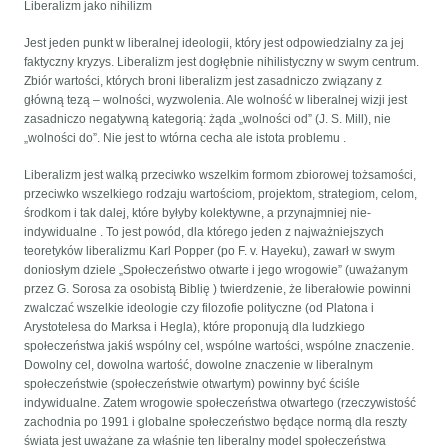
Liberalizm jako nihilizm
Jest jeden punkt w liberalnej ideologii, który jest odpowiedzialny za jej
faktyczny kryzys. Liberalizm jest dogłębnie nihilistyczny w swym centrum.
Zbiór wartości, których broni liberalizm jest zasadniczo związany z
główną tezą – wolności, wyzwolenia. Ale wolność w liberalnej wizji jest
zasadniczo negatywną kategorią: żąda „wolności od” (J. S. Mill), nie
„wolności do”. Nie jest to wtórna cecha ale istota problemu .
Liberalizm jest walką przeciwko wszelkim formom zbiorowej tożsamości,
przeciwko wszelkiego rodzaju wartościom, projektom, strategiom, celom,
środkom i tak dalej, które byłyby kolektywne, a przynajmniej nie-
indywidualne . To jest powód, dla którego jeden z najważniejszych
teoretyków liberalizmu Karl Popper (po F. v. Hayeku), zawarł w swym
doniosłym dziele „Społeczeństwo otwarte i jego wrogowie” (uważanym
przez G. Sorosa za osobistą Biblię ) twierdzenie, że liberałowie powinni
zwalczać wszelkie ideologie czy filozofie polityczne (od Platona i
Arystotelesa do Marksa i Hegla), które proponują dla ludzkiego
społeczeństwa jakiś wspólny cel, wspólne wartości, wspólne znaczenie.
Dowolny cel, dowolna wartość, dowolne znaczenie w liberalnym
społeczeństwie (społeczeństwie otwartym) powinny być ściśle
indywidualne. Zatem wrogowie społeczeństwa otwartego (rzeczywistość
zachodnia po 1991 i globalne społeczeństwo będące normą dla reszty
świata jest uważane za właśnie ten liberalny model społeczeństwa