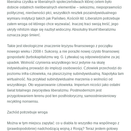
liberalna czystka w liberalnych społeczeństwach której celem było
dobicie ostatnich nieliberalnych elementów – seksizmu, niepoprawności
politycznej, nierówności płci, wszystkich resztek pozaindywidualnego
wymiaru instytucji takich jak Państwo, Kościół itd. Liberalizm potrzebuje
zatem wroga od którego chce wyzwalać. Inaczej traci swoją treść, jego
ukryty nihilizm staje się nazbyt widoczny. Absolutny triumf liberalizmu
oznacza jego śmierć.
Takie jest ideologiczne znaczenie kryzysu finansowego z początku
nowego wieku i 2008 r. Sukcesy, a nie porażki nowej czysto finansowej
gospodarki (turbokapitalizmu wg. G. Lytwaka) są odpowiedzialne za jej
upadek. Wolność czynienia wszystkiego lecz jedynie na skalę
indywidualną prowadzi do implozji osobowości. Człowiek przechodzi do
poziomu infra-człowieka, na płaszczyznę subindywidualną. Napotyka tam
wirtualność. Na przykład subindywidualne marzenia o wolności od
wszystkiego. Oto wyparowanie człowieka. Imperium nicości jako ostatni
świat totalnego zwycięstwa liberalizmu. Postmodernizm jest
przygotowaniem terenu pod ten posthistoryczny, samoodniesieniowy
recykling nonsensu.
Zachód potrzebuje wroga
Można w tym miejscu zapytać: co u diabła to wszystko ma wspólnego z
(prawdopodobnie) nadchodzącą wojną z Rosją? Teraz jestem gotowy