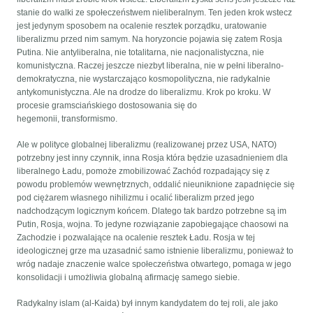
stanie do walki ze społeczeństwem nieliberalnym. Ten jeden krok wstecz
jest jedynym sposobem na ocalenie resztek porządku, uratowanie
liberalizmu przed nim samym. Na horyzoncie pojawia się zatem Rosja
Putina. Nie antyliberalna, nie totalitarna, nie nacjonalistyczna, nie
komunistyczna. Raczej jeszcze niezbyt liberalna, nie w pełni liberalno-
demokratyczna, nie wystarczająco kosmopolityczna, nie radykalnie
antykomunistyczna. Ale na drodze do liberalizmu. Krok po kroku. W
procesie gramsciańskiego dostosowania się do
hegemonii, transformismo.
Ale w polityce globalnej liberalizmu (realizowanej przez USA, NATO)
potrzebny jest inny czynnik, inna Rosja która będzie uzasadnieniem dla
liberalnego Ładu, pomoże zmobilizować Zachód rozpadający się z
powodu problemów wewnętrznych, oddalić nieuniknione zapadnięcie się
pod ciężarem własnego nihilizmu i ocalić liberalizm przed jego
nadchodzącym logicznym końcem. Dlatego tak bardzo potrzebne są im
Putin, Rosja, wojna. To jedyne rozwiązanie zapobiegające chaosowi na
Zachodzie i pozwalające na ocalenie resztek Ładu. Rosja w tej
ideologicznej grze ma uzasadnić samo istnienie liberalizmu, ponieważ to
wróg nadaje znaczenie walce społeczeństwa otwartego, pomaga w jego
konsolidacji i umożliwia globalną afirmację samego siebie.
Radykalny islam (al-Kaida) był innym kandydatem do tej roli, ale jako