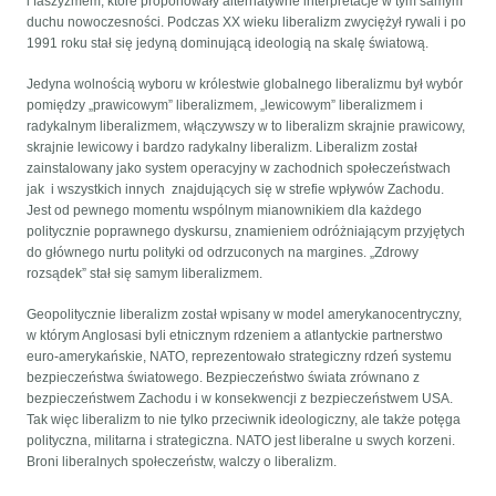
i faszyzmem, które proponowały alternatywne interpretacje w tym samym
duchu nowoczesności. Podczas XX wieku liberalizm zwyciężył rywali i po
1991 roku stał się jedyną dominującą ideologią na skalę światową.
Jedyna wolnością wyboru w królestwie globalnego liberalizmu był wybór
pomiędzy „prawicowym” liberalizmem, „lewicowym” liberalizmem i
radykalnym liberalizmem, włączywszy w to liberalizm skrajnie prawicowy,
skrajnie lewicowy i bardzo radykalny liberalizm. Liberalizm został
zainstalowany jako system operacyjny w zachodnich społeczeństwach
jak i wszystkich innych znajdujących się w strefie wpływów Zachodu.
Jest od pewnego momentu wspólnym mianownikiem dla każdego
politycznie poprawnego dyskursu, znamieniem odróżniającym przyjętych
do głównego nurtu polityki od odrzuconych na margines. „Zdrowy
rozsądek” stał się samym liberalizmem.
Geopolitycznie liberalizm został wpisany w model amerykanocentryczny,
w którym Anglosasi byli etnicznym rdzeniem a atlantyckie partnerstwo
euro-amerykańskie, NATO, reprezentowało strategiczny rdzeń systemu
bezpieczeństwa światowego. Bezpieczeństwo świata zrównano z
bezpieczeństwem Zachodu i w konsekwencji z bezpieczeństwem USA.
Tak więc liberalizm to nie tylko przeciwnik ideologiczny, ale także potęga
polityczna, militarna i strategiczna. NATO jest liberalne u swych korzeni.
Broni liberalnych społeczeństw, walczy o liberalizm.