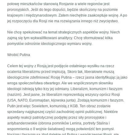
połowę mieszkańców stanowią Rosjanie a wiele regionów jest
prorosyjskich. Jeśli do tego dopuści, będzie skończony na poziomie
krajowym i międzynarodowym. Zatem niechętnie zaakceptuje wojnę. A po
jej rozpoczęciu dla Rosji nie ma rozwiązania innego niż zwycięstwo.
Nie chcę spekulować na temat strategicznych aspektów wojny. Niech
zajmą się tym wykwalifikowani analitycy. Chcę sformułować kilka
pomysłów odnośnie ideologicznego wymiaru wojny.
Wrobić Putina
Celem tej wojny z Rosją jest podjęcie ostatniego wysiłku na rzecz
ocalenia liberalizmu przed implozją. Skoro tak, liberałowie muszą
ideologicznie zdefiniować Rosję Putina – rzecz jasna identyfikując ją jako
wroga społeczeństwa otwartego. Ale we współczesnym słowniku
ideologii istnieją tylko trzy jej odmiany. Liberalizm, komunizm i faszyzm
(nazizm). Jest jasne, że liberalizm reprezentują wszyscy oprócz Rosji
(USA, NATO, Euromajdan, kijowska junta). Zostają komunizm i faszyzm.
Putin jest więc Sowietem, komunistą z KGB. Ten obraz zostanie
sprzedany najgłupszej części zachodniej opinii publicznej. Niektóre
aspekty reakcji patriotycznej podjętej przez siły prorosyjskie i
antybanderowskie (obrona pomników Lenina, portrety Stalina i
wspomnienia o II wojnie światowej) mogą potwierdzić ten pomysł.
Nazizm i faszyzm są zbyt dalekie od Putina i współczesnej Rosji, ale