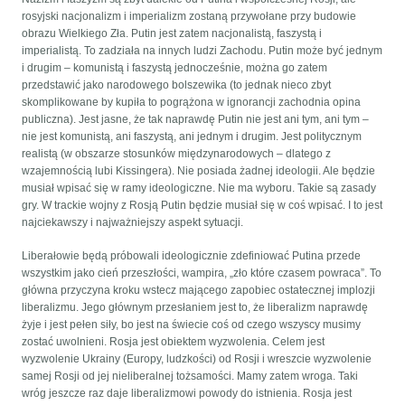
rosyjski nacjonalizm i imperializm zostaną przywołane przy budowie
obrazu Wielkiego Zła. Putin jest zatem nacjonalistą, faszystą i
imperialistą. To zadziała na innych ludzi Zachodu. Putin może być jednym
i drugim – komunistą i faszystą jednocześnie, można go zatem
przedstawić jako narodowego bolszewika (to jednak nieco zbyt
skomplikowane by kupiła to pogrążona w ignorancji zachodnia opina
publiczna). Jest jasne, że tak naprawdę Putin nie jest ani tym, ani tym –
nie jest komunistą, ani faszystą, ani jednym i drugim. Jest politycznym
realistą (w obszarze stosunków międzynarodowych – dlatego z
wzajemnością lubi Kissingera). Nie posiada żadnej ideologii. Ale będzie
musiał wpisać się w ramy ideologiczne. Nie ma wyboru. Takie są zasady
gry. W trackie wojny z Rosją Putin będzie musiał się w coś wpisać. I to jest
najciekawszy i najważniejszy aspekt sytuacji.
Liberałowie będą próbowali ideologicznie zdefiniować Putina przede
wszystkim jako cień przeszłości, wampira, „zło które czasem powraca”. To
główna przyczyna kroku wstecz mającego zapobiec ostatecznej implozji
liberalizmu. Jego głównym przesłaniem jest to, że liberalizm naprawdę
żyje i jest pełen siły, bo jest na świecie coś od czego wszyscy musimy
zostać uwolnieni. Rosja jest obiektem wyzwolenia. Celem jest
wyzwolenie Ukrainy (Europy, ludzkości) od Rosji i wreszcie wyzwolenie
samej Rosji od jej nieliberalnej tożsamości. Mamy zatem wroga. Taki
wróg jeszcze raz daje liberalizmowi powody do istnienia. Rosja jest