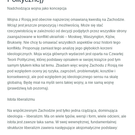
Nadchodząca wojna jako koncepcja
Wojna z Rosją jest obecnie najszerzej omawianą kwestią na Zachodzie.
Wciąż jest jeszcze propozycją i możliwością. Może się stać
rzeczywistością w zależności od decyzji podjętych przez wszystkie strony
zaangażowane w konflikt ukraiński – Moskwę, Waszyngton, Kijów,
Brukselę. Nie chcę tu omawiać wszystkich aspektów oraz historii tego
konfliktu. Proponuję zamiast tego analizę jego głębokich korzeni
ideologicznych. Moja wizja głównych wydarzeń jest oparta na Czwartej
Teorii Politycznej, której podstawy opisałem w swojej książce pod tym
samym tytułem kilka lat temu. Zbadam więc wojnę Zachodu z Rosją nie
pod względem oceny jej ryzyka, zagrożeń, problematyki, kosztów i
konsekwencji, ale pod względem jej ideologicznego sensu na skalę
globalną. Będę miał na myśli sens takiej wojny, a nie samą wojnę
(prawdziwą lub pozorną).
Istota liberalizmu
Na współczesnym Zachodzie jest tylko jedna rządząca, dominująca
ideologia – liberalizm. Ma on wiele typów, wersji i form, wiele odcieni, ale
istota jest zawsze taka sama. W swej wewnętrznej, fundamentalnej
strukturze liberalizm zawiera następujące aksjomatyczne podstawy: