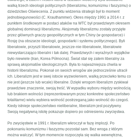
walką trzech ideologii politycznych (liberalizmu, komunizmu i faszyzmu) o
dziedzictwo Oświecenia. Z punktu widzenia strategii był to moment
jednobiegunowości (C. Krauthammer). Okres między 1991 a 2014 r. z
punktem środkowym w postaci ataków na WTC był prawdziwym okresem
globalnej dominacji liberalizmu. Aksjomaty liberalizmu zostały przyjęte
przez głównych graczy geopolitycznych w tym Chiny (w gospodarce) i
Rosję (na obszarze ideologii, gospodarki i systemu politycznego). Byli
liberałowie, przyszli liberałowie, jeszcze-nie-liberałowie, liberałowie
niewystarczająco liberalni i tak dalej. Prawdziwych i wyraźnych wyjątków
było niewiele (Iran, Korea Północna). Świat stał się zatem liberalny za
sprawą aksjomatów ideologicznych. Była to najważniejsza chwila w
historii liberalizmu. Pokonał on swoich wrogów ale jednocześnie utracił
ich. Liberalizm jest w swej istocie wyzwoleniem, walką przeciwko temu co
nie jest (jeszcze lub wcale) liberalne. Dzięki wrogom liberalizm zyskiwał
prawdziwe znaczenie, swoją treść. W wypadku wyboru między wolnością
lub brakiem wolności (reprezentowanym przez konkretne społeczeństwo
totalitarne) wielu wybiera wolność postrzeganą jako wolność do czegoś.
Kiedy istnieje społeczeństwo nieliberalne, liberalizm jest pozytywny.
Swoją negatywną istotę pokazuje dopiero po odniesieniu zwycięstwa.
Po zwycięstwie w 1991 r. liberalizm wkroczył w fazę implozji. Po
pokonaniu komunizmu i faszyzmu pozostał sam. Bez wroga z którym
można walczyć. W tym momencie rozpoczęła się walka wewnętrzna,