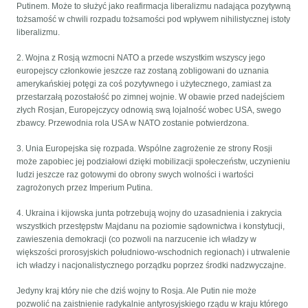
Putinem. Może to służyć jako reafirmacja liberalizmu nadająca pozytywną
tożsamość w chwili rozpadu tożsamości pod wpływem nihilistycznej istoty
liberalizmu.
2. Wojna z Rosją wzmocni NATO a przede wszystkim wszyscy jego
europejscy członkowie jeszcze raz zostaną zobligowani do uznania
amerykańskiej potęgi za coś pozytywnego i użytecznego, zamiast za
przestarzałą pozostałość po zimnej wojnie. W obawie przed nadejściem
złych Rosjan, Europejczycy odnowią swą lojalność wobec USA, swego
zbawcy. Przewodnia rola USA w NATO zostanie potwierdzona.
3. Unia Europejska się rozpada. Wspólne zagrożenie ze strony Rosji
może zapobiec jej podziałowi dzięki mobilizacji społeczeństw, uczynieniu
ludzi jeszcze raz gotowymi do obrony swych wolności i wartości
zagrożonych przez Imperium Putina.
4. Ukraina i kijowska junta potrzebują wojny do uzasadnienia i zakrycia
wszystkich przestępstw Majdanu na poziomie sądownictwa i konstytucji,
zawieszenia demokracji (co pozwoli na narzucenie ich władzy w
większości prorosyjskich południowo-wschodnich regionach) i utrwalenie
ich władzy i nacjonalistycznego porządku poprzez środki nadzwyczajne.
Jedyny kraj który nie che dziś wojny to Rosja. Ale Putin nie może
pozwolić na zaistnienie radykalnie antyrosyjskiego rządu w kraju którego