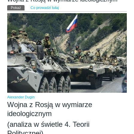
Karty podstawowe
Pokaż
(aktywna karta)
Co prowadzi tutaj
Alexander Dugin
Wojna z Rosją w wymiarze
ideologicznym
(analiza w świetle 4. Teorii
Politycznej)