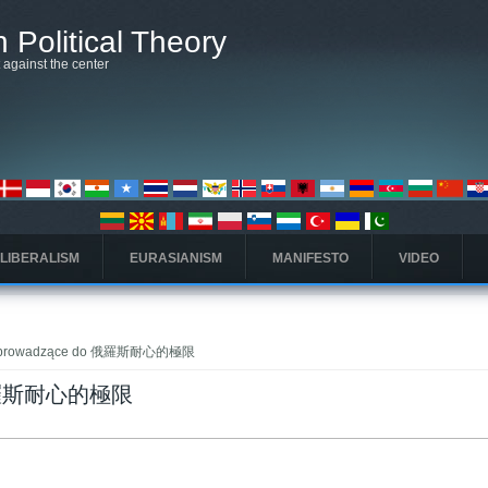
 Political Theory
t against the center
 LIBERALISM
EURASIANISM
MANIFESTO
VIDEO
y prowadzące do 俄羅斯耐心的極限
o 俄羅斯耐心的極限
ta)