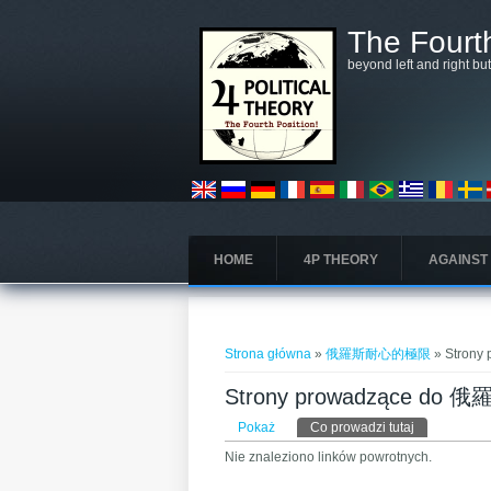
Przejdź do treści
The Fourth
beyond left and right bu
HOME
4P THEORY
AGAINST
Jesteś tutaj
Strona główna
»
俄羅斯耐心的極限
» Stron
Strony prowadzące d
Karty podstawowe
Pokaż
Co prowadzi tutaj
(aktywna kar
Nie znaleziono linków powrotnych.