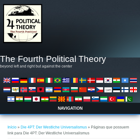
Pular para o conteúdo principal
The Fourth Political Theory
beyond left and right but against the center
NAVIGATION
Você está aqui
Início
»
Die 4PT: Der Westliche Universalismus
» Páginas que possuem
link para Die 4PT: Der Westliche Universalismus