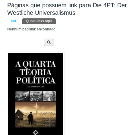
Páginas que possuem link para Die 4PT: Der
Westliche Universalismus
Abas primárias
Ver
Quais links aqui
(aba ativa)
Nenhum backlink encontrado.
Formulário de busca
Buscar