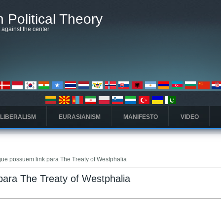
 Political Theory
t against the center
 LIBERALISM
EURASIANISM
MANIFESTO
VIDEO
ue possuem link para The Treaty of Westphalia
para The Treaty of Westphalia