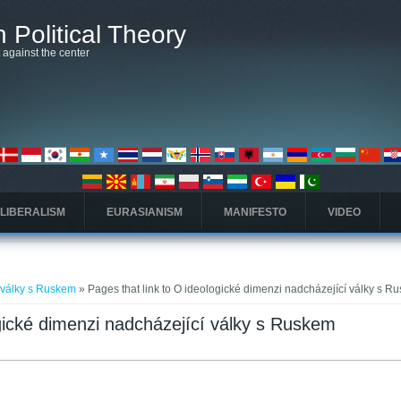
 Political Theory
t against the center
 LIBERALISM
EURASIANISM
MANIFESTO
VIDEO
 války s Ruskem
» Pages that link to O ideologické dimenzi nadcházející války s R
ogické dimenzi nadcházející války s Ruskem